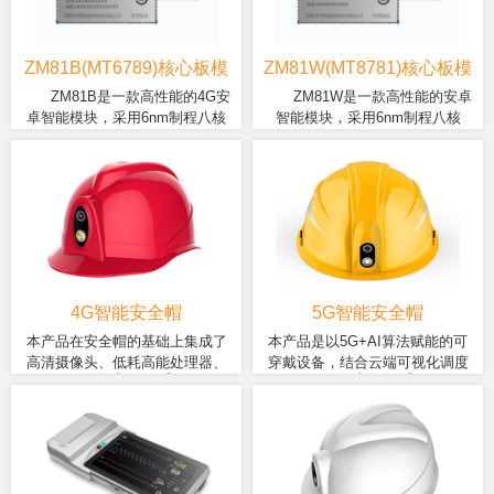
MAC、电源管理、充放电等。
口，包含LCM、触摸屏、摄像
DSP。模块拥有强劲的多媒体性
据传输的 UFS 2.2，搭载高性能
提供丰富数据接口，包含MIPI
头、麦克风、扬声器、UART、
能，同时支持两个4K 高画质
GPU Arm Mali-G57 MC2，可支
DSI、EDP、DP、HDMI、
USB、I2C、SPI、SDIO 接口
(4K@30fps+4K@60fps)显示器，
持2K屏幕 120Hz刷新率，提供流
ZM81B(MT6789)核心板模
ZM81W(MT8781)核心板模
Touch、Camera*2、
等等，可外接各种外设和行业
并可支持32MP摄像头以及双摄同
畅的游戏和图形体验。该系列模
块
块
ZM81B是一款高性能的4G安
ZM81W是一款高性能的安卓
USBx3(USB2.0x2，
模块。
时使用，可采用高阶的H265、
组目前包含3个版本：ZM81A、
卓智能模块，采用6nm制程八核
智能模块，采用6nm制程八核
USB3.1x1)、UARTx4、
HEVC针对4K@30fps高画质视频
ZM81B、ZM81W。
ZM81B模块支持4G LTE
ZM81W模块支持2.4G/5G
CPU架构，八核心(2x Cortex-A76
CPU架构，八核心(2x Cortex-A76
I2Cx6、SPIx5、I2Sx3、
内容进行编码，高阶的H265、
Cat-6/Cat-13网络、2.4G/5G双
双频Wi-Fi(可选支持WIFI6)、蓝
@ 2.2GHz + 6x Cortex-A55 @
@ 2.2GHz + 6x Cortex-A55 @
ADCx3、Keypad、GPIOs等。
HEVC 或 VP9的针对4K60fps高
频Wi-Fi、蓝牙 5.2、多星
牙 5.2、多星GNSS(GPS/北
2.0GHz)，这将为您提供更高的效
2.0GHz)，这将为您提供更高的效
画质视频内容进行解码。
GNSS(GPS/北
斗/GLONASS/QZSS/Galileo)
能，带来更畅快的使用体验。高
能，带来更畅快的使用体验。高
斗/GLONASS/QZSS/Galileo)
定位。集成了丰富的功能接
性能 LPDDR4X (最高12GB)内存
性能 LPDDR4X (最高12GB)内存
定位。集成了丰富的功能接
口，包含LCM、触摸屏、摄像
频率可高达 4266MHz，及更快数
频率可高达 4266MHz，及更快数
口，包含LCM、触摸屏、摄像
头、麦克风、扬声器、UART、
据传输的 UFS 2.2，搭载高性能
据传输的 UFS 2.2，搭载高性能
头、麦克风、扬声器、UART、
USB、I2C、SPI、SDIO 接口
GPU Arm Mali-G57 MC2，可支
GPU Arm Mali-G57 MC2，可支
USB、I2C、SPI、SDIO 接口
等等，可外接各种外设和行业
持FHD+屏幕 120Hz刷新率，提供
持2K屏幕 120Hz刷新率，提供流
4G智能安全帽
5G智能安全帽
等等，可外接各种外设和行业
模块。
流畅的游戏和图形体验。该系列
畅的游戏和图形体验。该系列模
本产品在安全帽的基础上集成了
本产品是以5G+AI算法赋能的可
模块。
模组目前包含3个版本：ZM81A、
组目前包含3个版本：ZM81A、
高清摄像头、低耗高能处理器、
穿戴设备，结合云端可视化调度
ZM81B、ZM81W。
ZM81B、ZM81W。
ZW998智能安全帽采用智物
ZW999智能安全帽采用智物
多种传感器、4G/WIFI通信主板等
台，利用大数据、云计算、物联
ZM65系列模块、集成了联发科
ZM82A智能模块、集成了国产
模块。充分利用大数据、云计
网、传感器、AI人工智能等技
12nm四核/八核低功耗处理器、
6nm旗舰芯、最高8+256G内
算、物联网、传感器、AI人工智
术，为用户提供前沿的指挥调度
最高6+256G内存。基础版支持
存。5G基础版支持音视频通
能等技术为用户提供满足多种行
和AI安全守护。
音视频通话、视频监控、语音
话、视频监控、语音广播、
业需求的产品和方案。
广播、GPS/北斗定位、轨迹回
GPS/北斗定位、轨迹回放、电