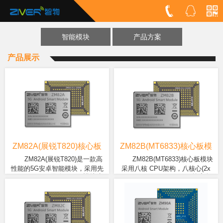
智能模块
产品方案
产品展示
ZM82A(展锐T820)核心板
ZM82B(MT6833)核心板模
模块
块
ZM82A(展锐T820)是一款高
ZM82B(MT6833)核心板模块
性能的5G安卓智能模块，采用先
采用八核 CPU架构，八核心(2x
ZM82A(展锐T820)模块支
ZM82B(MTK6833)核心板
进的6nm制程工艺SoC T820，包
Cortex-A76 @ 2.2GHz + 6x
持 5G NSA和SA 双模式，向下
采用 7nm制程工艺，能效相比
含四核A76和四核A55，主频最高
Cortex-A55 @ 2.0GHz)，这将为
兼容4G/3G网络。同时还支持
于 8nm 制程提高 28%，依托
可达2.7Ghz，以及算力达8 TOPS
您提供更高的效能，带来更畅快
2.4G&5G双频Wi-Fi、蓝牙
高效能，低功耗延长电池续航
NPU计算单元。板载最高可达
的使用体验。高性能 LPDDR4X
5.0、多星GNSS(GPS/北
能力及寿命。
8GB Ram +256GB ROM的内存
内存频率高达 2133MHz，及更快