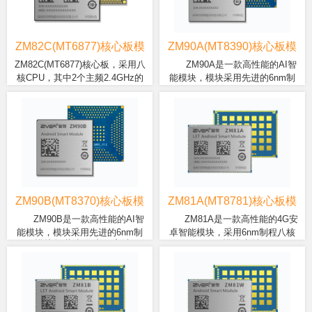
斗/GLONASS/Galileo)定位、
单元，支持 4K H.265/ H.264 视
数据传输的 UFS 2.2，搭载了
电源管理、充放电、音视频编
频编解码，搭载Android 13以上操
MediaTek APU，可提供高效的人
解码等。提供丰富数据接口，
作系统，性能强大，功能丰富。
工智能计算能力，支持图像识
包含 LCM、Touch、多路摄像
别、语音识别和智能场景优化等
ZM82C(MT6877)核心板模
ZM90A(MT8390)核心板模
头、麦克风、听筒、扬声器、
功能。
块
块
ZM82C(MT6877)核心板，采用八
ZM90A是一款高性能的AI智
DisplayPort、PCIe、UART、
核CPU，其中2个主频2.4GHz的
能模块，模块采用先进的6nm制
USB、I2C、Keypad、GPIOs
ZM82C(MTK6877)集成了丰富
模块板载内存为可高达8G
Arm Cortex-A78大核和6个主频
程工艺处理器(2核Coretex-A78、
等接口，可外接多种模块实现
的功能接口，包含LCM、触摸
LPDDR4X 内存，512GB
2.0GHz的Arm Cortex-A55高能效
主频2.2GHz ,6核Coretex-A55、
多领域多行业应用。
屏、摄像头、麦克风、扬声
eMMC存储，默认搭载Android
核心，搭载Arm Mali-G68 MC4
主频2.0GHz) ，950Mhz Mali G57
器、UART 接口、USB 接口、
13或以上操作系统。板载支持
GPU和高能效的AI处理器
等级GPU，832MHz主频APU算
I2C 接口、 SPI 接口，PCIe 接
2.4G/5G双频WIFI (可选支持
MediaTek第三代APU。此外，天
力可达4.0TOPs， 832M SCP 处
口等等；可提供语音、短信、
WIFI6)、蓝牙5.0、以太网
玑900还支持了LPDDR5内存和
理器，800MHz 的可程式化音频
通讯簿，可广泛应用于 5G网络
MAC、电源管理、充放电等。
UFS 3.1存储，可适配120Hz屏幕
HiFi4 DSP。模块拥有强劲的多媒
下的视频记录仪、智慧驾舱，
提供丰富数据接口，包含MIPI
刷新率，性能提升明显。
体性能，同时支持两个4K 高画质
智能POS 收银机、物流终端、
DSI、EDP、DP、HDMI、
(4K@30fps+4K@60fps)显示器，
ZM90B(MT8370)核心板模
ZM81A(MT8781)核心板模
VR Camera、智能机器人、视
Touch、Camera*2、
并可支持32MP摄像头以及双摄同
块
块
ZM90B是一款高性能的AI智
ZM81A是一款高性能的4G安
频监控、安防监控、智能信息
USBx3(USB2.0x2，
时使用，可采用高阶的H265、
能模块，模块采用先进的6nm制
卓智能模块，采用6nm制程八核
采集设备、智能手持终端、无
USB3.1x1)、UARTx4、
HEVC针对4K@30fps高画质视频
模块板载内存为可高达8G
ZM81A模块支持4G LTE
程工艺处理器(2核Coretex-A78、
CPU架构，八核心(2x Cortex-A76
人机等产品。
I2Cx6、SPIx5、I2Sx3、
内容进行编码，高阶的H265、
LPDDR4X 内存，512GB
Cat-6/Cat-13网络、2.4G/5G双
主频2.2GHz ,4核Coretex-A55、
@ 2.2GHz + 6x Cortex-A55 @
ADCx3、Keypad、GPIOs等。
HEVC 或 VP9的针对4K75fps高
eMMC存储，默认搭载Android
频Wi-Fi、蓝牙 5.2、多星
主频2.0GHz) ，950Mhz Mali G57
2.0GHz)，这将为您提供更高的效
画质视频内容进行解码。
13或以上操作系统。板载支持
GNSS(GPS/北
等级GPU， APU算力可达
能，带来更畅快的使用体验。高
2.4G/5G双频WIFI (可选支持
斗/GLONASS/QZSS/Galileo)
3.2TOPs， 832M SCP 处理器，
性能 LPDDR4X (最高12GB)内存
WIFI6)、蓝牙5.0、以太网
定位。集成了丰富的功能接
800MHz 的可程式化音频HiFi4
频率可高达 4266MHz，及更快数