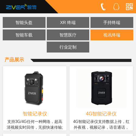
智能头盔
XR 终端
手持终端
智能车载
智慧医疗
视讯终端
行业定制
产品展示
智能记录仪
4G智能记录仪
支持3G/4G任何一种网络，超高
4G智能记录仪支持数据上传，红
清视频实时回传，无损快速传输;
外夜视，视频记录，语音通话，
采用联发科8核2.0GHz高性能
基于联发科八核 64 位 ARM
双模定位，实时掌握人员位置分
GPS+北斗定位，视频会议等功