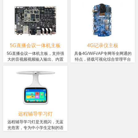
处理器，7nm制程工艺，运行
Cortex-A53 处理器，配合4GB
布情况，高效可视指挥; 快速抓拍
能，可广泛应用于电力行业、安
Andriod 10.0操作系统，兼具低
大内存RAM;高亮度、不畏阳光
人脸，实时智能识别，分析比对;
保部门、物业管理、煤矿行业、
功耗、性能强劲和高能效。可
的2.6寸电容触摸屏;内置1300
大屏显示，支持在设备上查看摄
铁路、城管等行业领域，实现现
更换电池，更换电池不断电，
万高清摄像头，搭载高度定制
录图像; 激光定位，复杂环境中，
场取证、远程指挥等目标。
单电池支持1080P连续录像8小
化的android9.0(可定制
一键轻松锁定拍摄目标;
时，支持5V/2A快充，增强型
Android10.0以上)操作系统，
EIS防抖，便于工作人员在各种
其性能强大、多媒体功能丰
环境中采集音视频证据使用。
富。
5G直播会议一体机主板
4G记录仪主板
5G直播会议一体机主板，支持强
具备4G/WiFi/AP专网等全网通的
大的音视频视频输入输出、内置
特点，搭载可视化综合管理平台
采用国产6nm旗舰芯紫光展锐
基于智物ZM358系列模块，主
安卓13系统可以支持多种直播和
后，可实现远程直播、集群对
T820处理器，内存方面有
板板载四核A53主频1.3GHZ处
会议软件。可广泛应用于智能会
讲、实时定位、无线图传等功
4+64G、6+128G、8+256G多
理器、最高3+32GB内存、
议一体机、便携直播机、录播导
能。超快精准定位，实时掌握人
个版本可选。无线连接方面支
4G/WIFI/BT/GPS模块、电源管
播、无人直播、视频传输等多种
员位置，方便远程指挥调度，支
持5G通信、双频WiFi、蓝牙5.0
理、充放电、陀螺仪、硅麦
领域。
持1080P高清图像实时远程传输，
及定位(北斗/GPS/Glonass);显
等。支持外接UVC摄像头、对
画质清晰、超低延时。能在大屏
示方面MIPI/LVDS接口双屏异
讲耳机线等更多设备。
上完美呈现现场高清画面，方便
显以及HDMI-out视频输出;媒体
远程指挥。正面、侧面双录像按
方面支持2路4K HDMI-IN 视频
键，具备运行流畅，安全稳定，
远程辅导学习灯
输入，MIPI接口6400W摄像
操作快捷的功能优势。
远程辅导学习灯是无视闪，无蓝
头，USB摄像头等，另外支持
光危害，专为中小学生定制的语
双mic降噪，多路音频输入输出
基于智物视讯终端解决方案的
音学习助手。可及时解答，学习
等。