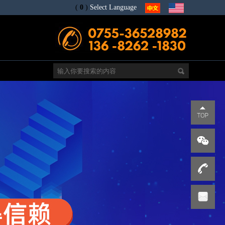
(
0
)
Select Language
电
s