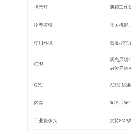
指示灯
两颗工作
物理按键
开关机键
使用环境
温度-20
紫光展锐T
CPU
64位四核A
GPU
ARM Mal
内存
8GB+256
工业摄像头
支持8MP高