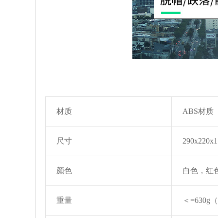
材质
ABS材质
尺寸
290x220
颜色
白色，红
重量
＜=630