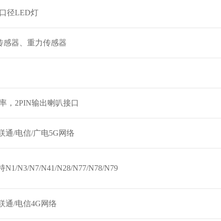
口径LED灯
传感器、重力传感器
率，2PIN输出喇叭接口
联通/电信/广电5G网络
1/N3/N7/N41/N28/N77/N78/N79
联通/电信4G网络