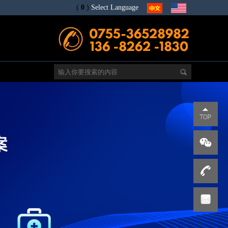
(
0
)
Select Language
电
s