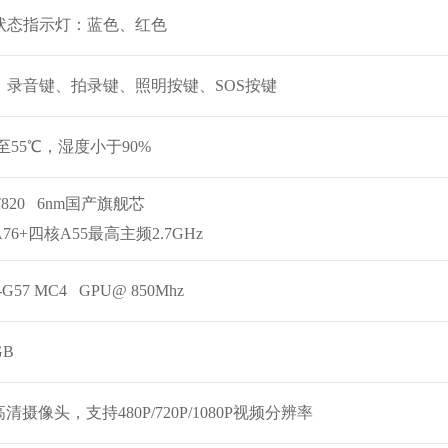
状态指示灯：蓝色、红色
、录音键、拍录键、照明按键、SOS按键
℃至55℃，湿度小于90%
820 6nm国产旗舰芯
76+四核A55最高主频2.7GHz
i-G57 MC4 GPU@ 850Mhz
GB
清摄像头，支持480P/720P/1080P视频分辨率