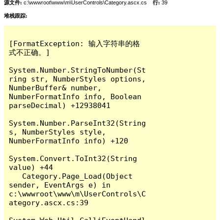
源文件:
c:\wwwroot\www\m\UserControls\Category.ascx.cs
行:
39
堆栈跟踪:
[FormatException: 输入字符串的格
式不正确。]

System.Number.StringToNumber(St
ring str, NumberStyles options, 
NumberBuffer& number, 
NumberFormatInfo info, Boolean 
parseDecimal) +12938041

System.Number.ParseInt32(String 
s, NumberStyles style, 
NumberFormatInfo info) +120

System.Convert.ToInt32(String 
value) +44

   Category.Page_Load(Object 
sender, EventArgs e) in 
c:\wwwroot\www\m\UserControls\C
ategory.ascx.cs:39
