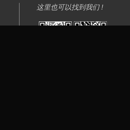
这里也可以找到我们 !
产品咨询
产品咨询
定制开发
商务合作
请扫码微信联系
请扫码此微信联系
式：
13682621830
-1