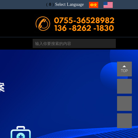
(
0
)
Select Language
电
s