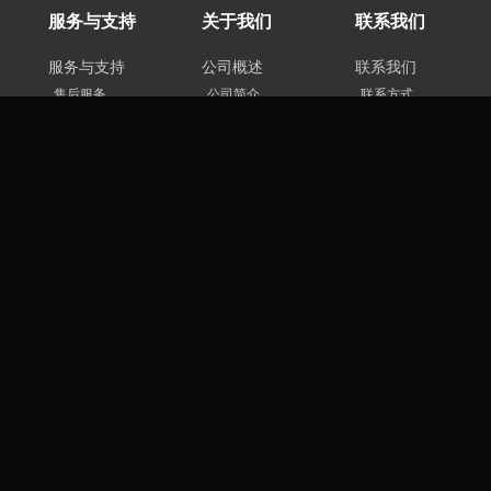
服务与支持
关于我们
联系我们
服务与支持
公司概述
联系我们
售后服务
公司简介
联系方式
服务政策
发展历程
人才招聘
技术支持
企业文化
激励回报
WIKI文档
资质证书
隐私申明
媒体中心
合作伙伴
产品动态
行业资讯
媒体关注
华区建设路淘金地大厦B座512
联系人: 黄先生 联系方
opyright 2014 深圳市智物通讯科技有限公司 版权所有
粤ICP备16002477号