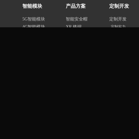
智能模块
产品方案
定制开发
5G智能模块
智能安全帽
定制开发
4G智能模块
XR 终端
定制实力
安卓核心板
手持终端
定制内容
IoT智能主板
智能车载
定制流程
EVB开发套件
智慧医疗
项目合作
视讯终端
行业定制
地址：
深圳市龙
C