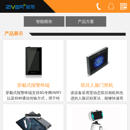
智能模块
产品方案
产品展示
穿戴式报警终端
双目人脸门禁机
穿戴式报警终端支持4G专网/WIFI
该设备采用宽动态双目相机和先
以及特种通信传输方式，用于特
进的人脸识别算法，能够快速而
采用MT6761(四核 ARM
基于智物ZM358C智能模块开
种装备领域。
准确地进行身份识别。支持多种
Cortex-A53 1.3GHz)处理器，
发，搭载了MTK8735四核
开门方式，包括刷脸、访客呼
搭载安卓9.0操作系统，
1.3GHZ处理器。我们采用了低
叫、密码、二维码和手机APP
2G+16G内存，超高速处理，
功耗高性能的AI处理芯片，并
等。通过核对出入人员的信息，
支持VoLTE高清语音通话，具
结合行业先进的人脸识别算
我们可以有效地识别和认证身