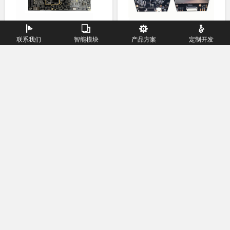
测、体温检测、自动健康检
检定仪的信号发生器通过dds算
管理。
测、手动健康检测、马桶控制
法实现，软件开发基于Android
功能、医疗通便、查询数据等
嵌入式操作系统，通过友好的
AR眼镜主板方案
智能头盔主板
功能。
操作界面能够选择各种标准输
联系我们
智能模块
产品方案
定制开发
为客户提供无线AR产品解决方
为客户提供4G/5G音视频+AI+低
出波形和相关参数。
案，主板超小尺寸，支持双目显
功耗方案，以赋能智能头盔设
AR智能眼镜主板采用联发科
主板板载 12nm低功耗处理
联系我们
示，低功耗高速运算，内置安卓
备。
12nm八核低功耗处理器，支持
器、最高4+64GB内存、
系统，赋能AR智能产品。
双目显示3840x1200的画面分
4G/WIFI/BT/GPS模块、电源管
辨率和低延迟特性，支持多种
理、充放电、脱帽传感器、气
传感器，4G/WIFI/BT/GPS，支
压传感器、重力传感器、陀螺
持3D效果显示，立体音效，语
仪、硅麦等
音交互，6自由度头部追踪，为
主板外设或接口包含：
用户带来更加沉浸式的增强现
TF/SIM卡座、4G分集天线、
实体验。
4G主集天线、WIFI/蓝牙/GPS
ZM718系列AI智能评估套件
ZM65A/ZM65B/ZM65C开
三合天线、按键连接器、近电
发套件
一款超高性能低功耗的4G全
ZM65A/ZM65B/ZM65C开发
感应、生命体征、气体检测、
网通安卓智能模块。此模块支持
套件是高性能低功耗的4G全网通
摄像头、喇叭、MIC、电池、
ZM718系列AI智能评估套
ZM65A/ZM65B/ZM65C开
2G/3G/4G移动，联通，电信等多
安卓智能模块。此模块支持
LED灯等。
件采用12nm制程八核Cortex-
发套件采用12nm制程八核
种网络制式，支持LTE Cat-7高速
2G/3G/4G移动，联通，电信等多
A73+Coretex-A53、最高主频
Cortex-A53、最高主频2.3GHZ
网络。是面向全球市场TDD-
种网络制式，支持LTE Cat-7高速
2.0GHZ 处理器，板载内存为
处理器，板载内存为
LTE/FDD-LTE/WCDMA/TD-
网络。是面向全球市场TDD-
4GB+64GB(2GB+16GB、
1GB+8GB(2GB+16GB、
SCDMA /EVDO/CDMA/GSM网络
LTE/FDD-LTE/WCDMA/TD-
3GB+32GB)，搭载Android
3GB+32GB、4GB+64GB)，搭
制式的智能无线通信模块。
SCDMA /EVDO/CDMA/GSM网络