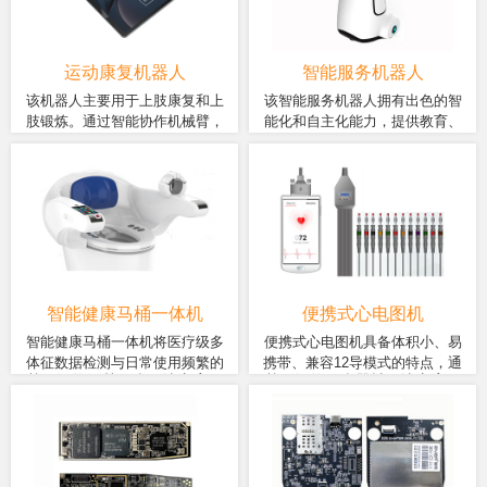
备多制式、高性能、低功耗、
法，实现了快速而无感的通行
份，防止无关人员随意进入。同
集成语音/视频/等多媒体功能。
体验。这款双目人脸门禁机将
时，该门禁机具备一定的防水防
为用户提供更安全、更便捷的
尘能力，能够在各种复杂环境下
门禁管理解决方案。
可靠运行。
运动康复机器人
智能服务机器人
该机器人主要用于上肢康复和上
该智能服务机器人拥有出色的智
肢锻炼。通过智能协作机械臂，
能化和自主化能力，提供教育、
该机器人采用智物ZM718B智
该服务机器人采用高性能、低
在锻炼上肢的同时，为中老年人
互动娱乐、时尚定制、健康监
能模块，23.8寸大屏以及多麦
功耗的联发科八核处理器，该
提供交互娱乐体验。主动式交互
测、家庭助手、情绪表达、身份
克风阵列提供人机交互，采用
处理器在机器视觉、人工智
模式，寓“练”于乐，增强上肢康复
识别等功能。
高精度力传感器并结合人工智
能、影音处理等方面都表现强
和运动保健的趣味性，有机结合
能算法，实时智能反馈，辅助
劲，适用于机器人应用开发，
健康监测、疾病预防、社交娱
运动或抗阻运动，都能与用户
同时支持多种类型的视频编解
乐、在线问诊等功能，提升用户
身体状态适配，运动过程做到
码，轻松应对人脸识别、语音
锻炼意愿和生活品质。
因人而异、安全可靠、循序渐
识别等各类算法处理，以及存
进。
储作业路径、运动方式等信
智能健康马桶一体机
便携式心电图机
息。
智能健康马桶一体机将医疗级多
便携式心电图机具备体积小、易
体征数据检测与日常使用频繁的
携带、兼容12导模式的特点，通
基于智物智慧医疗解决方案，
基于智物医疗器械解决方案，
马桶相结合，是一种全新概念的
过与HIS连接实现患者信息共享
采用的ZM358D 智能模块，通
采用ZM358系列模块，采用
产品。非常方便用户在”轻松时
的。采集的心电数据无线发送心
过指纹识别区别不同用户数
MTK八核A53 CPU作为主控芯
刻”同时检测身体体征数据并上传
电判读平台，进行判读、打印及
据，内置医疗级检测模块，可
片，5.5寸IPS触摸式液晶屏幕
到云端，云端AI和签约医生可对
数据存储。对心电异常变化进行
实现血压检测、血氧检测、心
作为人机操作界面，同时具有
用户健康检测数据进行分析、预
实时动态监测预警的辅助性诊断
电检测、体脂检测、体重检
无线通信和大容量存储功能。
警，给出健康改善建议等。
设备，实现了心电图信息网络化