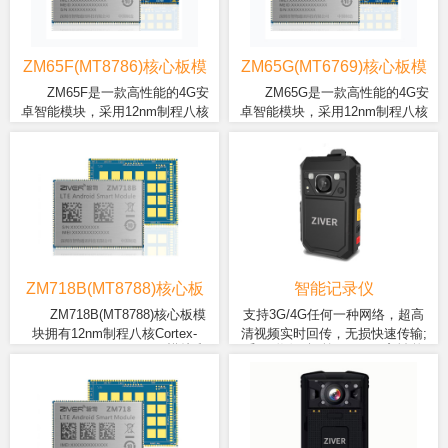
显示屏、人脸识别摄像头和行
1080P前后录像，结合4G网络
了对叉车的智能数字化管理——
车记录摄像头，配置AI算法，
实现远程监控，微信互联，在
管人、管车、管安全。
以及车辆控制模块，能够实现
线音乐等功能。
车辆行为的实时预警和全方位
ZM65F(MT8786)核心板模
ZM65G(MT6769)核心板模
的监控管理。
块
块
ZM65F是一款高性能的4G安
ZM65G是一款高性能的4G安
卓智能模块，采用12nm制程八核
卓智能模块，采用12nm制程八核
ZM65F模块支持4G LTE
ZM65G模块支持4G LTE
CPU架构，八核心(2x Cortex-A75
CPU架构，八核心(2x Cortex-A75
Cat-7/Cat-13网络、2.4G/5G双
Cat-6/Cat-13网络、2.4G/5G双
@ 2.0GHz + 6x Cortex-A55 @
@ 2.0GHz + 6x Cortex-A55 @
频Wi-Fi、蓝牙 5.0、多星
频Wi-Fi、蓝牙 5.0、多星
1.8GHz)，这将为您提供更高的效
1.7GHz)，这将为您提供更高的效
GNSS(GPS/北
GNSS(GPS/北
能，带来更畅快的使用体验。板
能，带来更畅快的使用体验。板
斗/GLONASS/QZSS/Galileo)
斗/GLONASS/QZSS/Galileo)
载内存为
载内存为
定位。集成了丰富的功能接
定位。集成了丰富的功能接
4GB+64GB（6GB+128GB、
4GB+64GB（6GB+128GB、
口，包含LCM、触摸屏、摄像
口，包含LCM、触摸屏、摄像
8GB+256GB），运行Android 13
8GB+256GB），运行Android 13
头、麦克风、扬声器、UART、
头、麦克风、扬声器、UART、
或以上操作系统。集成高性能
或以上操作系统。集成高性能
USB、I2C、SPI、SDIO 接口
USB、I2C、SPI、SDIO 接口
GPU Arm Mali-G52 MC2，显示
GPU Arm Mali-G52 MC2，显示
ZM718B(MT8788)核心板
智能记录仪
等等，可外接各种外设和行业
等等，可外接各种外设和行业
支持FHD+ (2520*1080) 60fps屏
支持FHD+ (2520*1080) 60fps屏
模块
ZM718B(MT8788)核心板模
支持3G/4G任何一种网络，超高
模块。
模块。
幕，提供流畅的游戏和图形体
幕，提供流畅的游戏和图形体
块拥有12nm制程八核Cortex-
清视频实时回传，无损快速传输;
验。该系列模组目前包含3个版
验。该系列模组目前包含5个版
ZM718B(MT8788)模块和
采用联发科8核2.0GHz高性能
A73+Coretex-A53、最高主频
双模定位，实时掌握人员位置分
本：ZM65A、ZM65B、ZM65C、
本：ZM65A、ZM65B、ZM65C、
ZM358系列、ZM65系列模块
处理器，7nm制程工艺，运行
2.0GHZ 处理器，板载内存为
布情况，高效可视指挥; 快速抓拍
ZM65D、ZM65G。
ZM65D、ZM65F。
尺寸规格一样，仅为38.5mm x
Andriod 10.0操作系统，兼具低
4GB+64GB(2GB+16GB、
人脸，实时智能识别，分析比对;
52.5mm x 2.95mm，适合各类
功耗、性能强劲和高能效。可
3GB+32GB)，搭载Android
大屏显示，支持在设备上查看摄
对结构尺寸要求更高的产品。
更换电池，更换电池不断电，
8.1/9.0操作系统。支持2.4G/5G双
录图像; 激光定位，复杂环境中，
产品广泛应用于4G音视频传
单电池支持1080P连续录像8小
频WiFi、蓝牙4.2、GNSS(GPS/
一键轻松锁定拍摄目标;