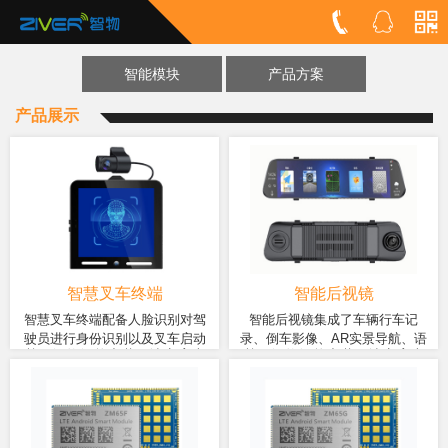
智能模块
产品方案
产品展示
智慧叉车终端
智能后视镜
智慧叉车终端配备人脸识别对驾
智能后视镜集成了车辆行车记
驶员进行身份识别以及叉车启动
录、倒车影像、AR实景导航、语
基于智物智能车载解决方案产
基于智物智能车载解决方案产
核准，对不规范驾驶行为(如未系
音助手、ADAS辅助、云电子狗、
品，采用ZM65系列模块，八核
品，采用智物ZM358D模块，
安全带、疲劳驾驶、吸烟、使用
蓝牙通话、影音娱乐等功能，为
高速处理器，IP67三防设计。
四核Cortex-A53处理器，主频
手机、超速)进行限制和监管，以
驾驶者提供全方位的驾驶辅助体
具备4G快速入网和GPS/北斗快
最高至1. 3GHz，可运行ADAS
避免发生事故，对车辆行为进行
验。
速定位的功能，搭载4.5寸液晶
算法，支持高清双镜头，
监控和记录。智慧叉车终端实现