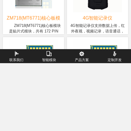
输、智能手持终端、智能车载
时，支持5V/2A快充，增强型
北斗/Glonass)、电源管理、充放
设备、机器视觉与机器人、智
EIS防抖，便于工作人员在各种
电、音视频编解码等。提供丰富
能信息采集设备、智能POS收
环境中采集音视频证据使用。
数据接口，包含LCM，Touch、
ZM718(MT6771)核心板模
4G智能记录仪
银机、安防监控、行业平板、
Camera*2、USB、UART、I2C、
块
ZM718(MT6771)核心板模块
4G智能记录仪支持数据上传，红
医疗与工业设备以及其他行业
SPI、I2S、ADC、Keypad、
是贴片式模块，共有 172 PIN
外夜视，视频记录，语音通话，
应用设计等多种领域。
GPIOs等。可外接多种模块，包
ZM718(MTK6771)核心板
基于联发科八核 64 位 ARM
LCC + 21 PIN LGA 管脚。尺寸仅
GPS+北斗定位，视频会议等功
括3D人脸识别模组、NFC，一维
模块采用12nm制程八核
Cortex-A53 处理器，配合4GB
有 38.5mm × 52.5mm ×3.0mm，
能，可广泛应用于电力行业、安
二维扫描、RFID、指纹、刷卡、
Cortex-A73+Coretex-A53、最
大内存RAM;高亮度、不畏阳光
可以通过焊盘内嵌于各类 M2M 产
保部门、物业管理、煤矿行业、
安全加密、身份识别、高频超高
高主频2.0GHZ 处理器，板载
的2.6寸电容触摸屏;内置1300
品应用中，产品广泛应用于4G音
铁路、城管等行业领域，实现现
频模块、红外、以太网、车载雷
内存为
万高清摄像头，搭载高度定制
视频传输、智能手持终端、智能
场取证、远程指挥等目标。
联系我们
智能模块
产品方案
定制开发
达、OBD等等。
4GB+64GB(2GB+16GB、
化的android9.0(可定制
车载设备、机器视觉与机器人、
3GB+32GB)，搭载Android
Android10.0以上)操作系统，
智能信息采集设备、智能POS收
联系我们
8.1/9.0操作系统。支持
其性能强大、多媒体功能丰
银机、安防监控、行业平板、医
2.4G/5G双频WiFi、蓝牙4.2、
富。
疗与工业设备以及其他行业应用
ZM68A(MT8168)核心板模
ZM68B(MT8175)核心板模
GNSS(GPS/北斗/Glonass)、
设计等多种领域。
块
块
ZM68A(MT8168)是一款高性
ZM68B(MT8175)是一款高性
电源管理、充放电、音视频编
价比的安卓智能模块，模块采用
价比的安卓智能模块，模块采用
解码等。提供丰富数据接口，
ZM68A(MTK8168)模块板
ZM68B(MT8175)模块板载
先进的12nm制程4核Coretex-
先进的12nm制程4核Coretex-
包含LCM，Touch、
载内存为1GB+8GB(可选
内存为1GB+8GB(可选
A53、主频2.0GHZ CPU，
A53、主频2.0GHZ CPU，
Camera*2、USB、UART、
2GB+16GB，3GB+32GB、
2GB+16GB，3GB+32GB、
800Mhz MaliG52等级GPU，
800Mhz MaliG52等级GPU，速度
I2C、SPI、I2S、ADC、
4GB+64GB)，搭载Android 11
4GB+64GB)，搭载Android 11
600MHz 的可程式化音频HiFi4
高达 624MHz的AI处理器(APU)、
Keypad、GPIOs等。可外接多
或以上操作系统。支持
或以上操作系统。支持
DSP。模块拥有强劲的多媒体性
600MHz 的可程式化音频HiFi4
种模块，包括3D人脸识别模
2.4G/5G双频WiFi、蓝牙5.0、
2.4G/5G双频WiFi、蓝牙5.0、
能，同时支持两个 WUXGA 高画
DSP。模块拥有强劲的多媒体性
组、NFC，一维二维扫描、