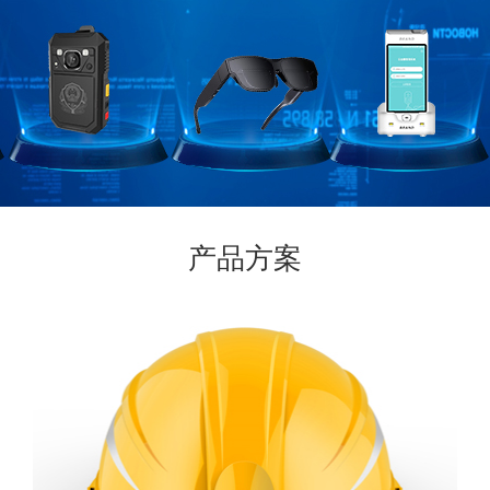
ZM82B(MTK6833)核心板采用 7nm制程工艺，能效相
比于 8nm 制程提高 28%，依托高效能，低功耗延长电池续
航能力及寿命。
产品方案