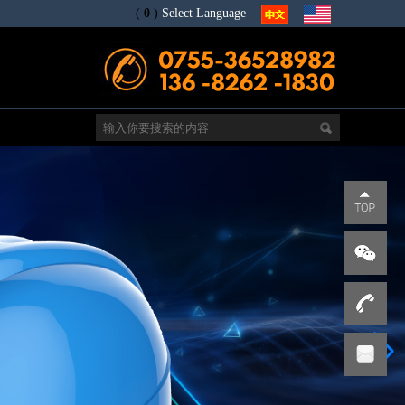
(
0
)
Select Language
电
s