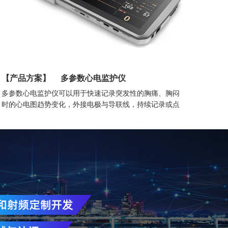
【产品方案】
多参数心电监护仪
多参数心电监护仪可以用于快速记录突发性的胸痛、胸闷
时的心电图趋势变化，外接电极与导联线，持续记录或点
测心电图变化数据，用于有心脏病史人群或无症状心脏病
患者或中老年人群以及亚健康人群的日常监测。
基于智物医疗器械解决方案，采用ZM358系列模块，内置
支持4G网联的心电图采集的智能医疗系统，支持以太网、
2.4G/5G 双频WIFI，硬件输出支持多接口如USB接口、
USB HOST接口、DC接口等; 支持XML、PDF.HL7及
DICOM多种格式心电记录,极大限度提升设备的可读兼容
性。