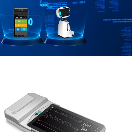
摸屏、摄像头、麦克风、扬声器、UART 接口、USB 接
口、I2C 接口、 SPI 接口，PCIe 接口等等；可提供语音、
短信、通讯簿，可广泛应用于 5G网络下的视频记录仪、智
慧驾舱，智能POS 收银机、物流终端、VR Camera、智能
机器人、视频监控、安防监控、智能信息采集设备、智能
手持终端、无人机等产品。