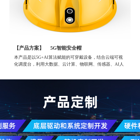
【产品方案】
5G智能安全帽
本产品是以5G+AI算法赋能的可穿戴设备，结合云端可视
化调度台，利用大数据、云计算、物联网、传感器、AI人
工智能等技术，为用户提供前沿的指挥调度和AI安全守
护。
ZW999智能安全帽采用智物ZM82A智能模块、集成了国产
6nm旗舰芯、最高8+256G内存。5G基础版支持音视频通
话、视频监控、语音广播、GPS/北斗定位、轨迹回放、电
子围栏、脱帽报警、紧急救援、静默报警、跌倒报警等功
能。高配版可选支持云台防抖摄像头、生命体征监测、近
电感应、登高预警、有毒气体监测、AI语音交互、人脸识
别、RTK厘米级定位、UWB室内定位等功能。