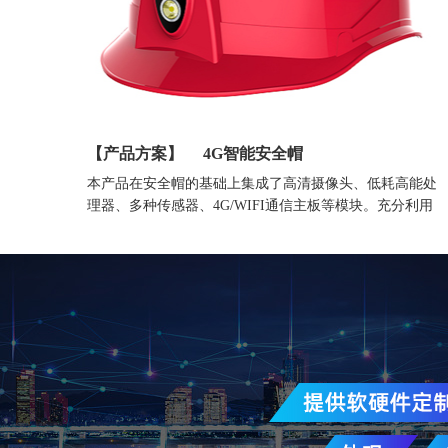
【产品方案】
4G智能安全帽
本产品在安全帽的基础上集成了高清摄像头、低耗高能处
理器、多种传感器、4G/WIFI通信主板等模块。充分利用
大数据、云计算、物联网、传感器、AI人工智能等技术为
用户提供满足多种行业需求的产品和方案。
ZW998智能安全帽采用智物ZM65系列模块、集成了联发科
12nm四核/八核低功耗处理器、最高6+256G内存。基础版
支持音视频通话、视频监控、语音广播、GPS/北斗定位、
轨迹回放、电子围栏、脱帽报警、紧急救援、静默报警、
跌倒报警等功能。高配版可选支持云台防抖摄像头、生命
体征监测、近电感应、登高预警、有毒气体监测、AI语音
交互、人脸识别、RTK厘米级定位、UWB室内定位等功
能。