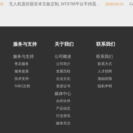
02
无人机遥控器安卓主板定制_MT8788平台手持遥控终端PCBA板定制开发
2026-05-21
G
服务与支持
关于我们
联系我们
服务与支持
公司概述
联系我们
售后服务
公司简介
联系方式
服务政策
发展历程
人才招聘
技术支持
企业文化
激励回报
WIKI文档
资质证书
隐私申明
媒体中心
合作伙伴
产品动态
行业资讯
媒体关注