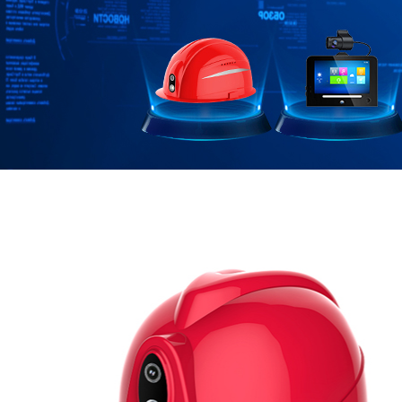
下兼容4G/3G网络。同时还支持 2.4G&5G双频Wi-Fi、蓝牙
5.0、多星GNSS(GPS/北斗/GLONASS/Galileo)定位、电源
管理、充放电、音视频编解码等。提供丰富数据接口，包
含 LCM、Touch、多路摄像头、麦克风、听筒、扬声器、
DisplayPort、PCIe、UART、USB、I2C、Keypad、GPIOs
等接口，可外接多种模块实现多领域多行业应用。