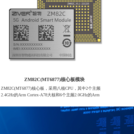
ZM82C(MT6877)核心板模块
ZM82C(MT6877)核心板，采用八核CPU，其中2个主频
2.4GHz的Arm Cortex-A78大核和6个主频2.0GHz的Arm
Cortex-A55高能效核心，搭载Arm Mali-G68 MC4 GPU和高
能效的AI处理器MediaTek第三代APU。此外，天玑900还支
持了LPDDR5内存和UFS 3.1存储，可适配120Hz屏幕刷新
率，性能提升明显。
ZM82C(MTK6877)集成了丰富的功能接口，包含LCM、触