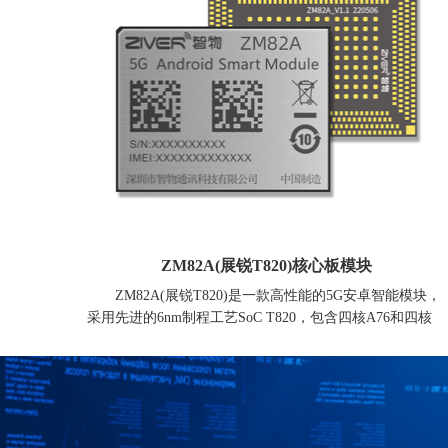
ZM82A(展锐T820)核心板模块
ZM82A(展锐T820)是一款高性能的5G安卓智能模块，
采用先进的6nm制程工艺SoC T820，包含四核A76和四核
A55，主频最高可达2.7Ghz，以及算力达8 TOPS NPU计算
单元。板载最高可达8GB Ram +256GB ROM的内存单元，
支持 4K H.265/ H.264 视频编解码，搭载Android 13以上操
作系统，性能强大，功能丰富。
ZM82A(展锐T820)模块支持 5G NSA和SA 双模式，向