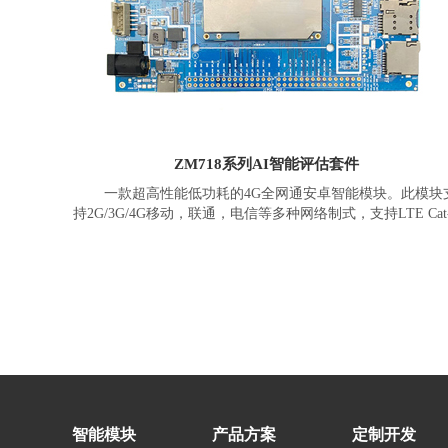
ZM718系列AI智能评估套件
一款超高性能低功耗的4G全网通安卓智能模块。此模块
持2G/3G/4G移动，联通，电信等多种网络制式，支持LTE Cat
高速网络。是面向全球市场TDD-LTE/FDD-LTE/WCDMA/TD
SCDMA /EVDO/CDMA/GSM网络制式的智能无线通信模块
ZM718系列AI智能评估套件采用12nm制程八核Cortex-
A73+Coretex-A53、最高主频2.0GHZ 处理器，板载内存为
4GB+64GB(2GB+16GB、3GB+32GB)，搭载Android 8.1/9.0
系统。支持2.4G/5G双频WiFi、蓝牙4.2、GNSS(GPS/北
斗/Glonass)、电源管理、充放电、音视频编解码等。提供丰
据接口，包含LCM，Touch、Camera*2、USB、UART、I2C
SPI、I2S、ADC、Keypad、GPIOs等。可外接多种模块，包
3D人脸识别模组、NFC，一维二维扫描、RFID、指纹、刷卡
智能模块
安全加密、身份识别、高频超高频模块、红外、以太网、车
产品方案
定制开发