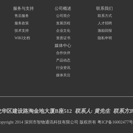
安全加密、身份识别、高频超高频模块、红外、以太网、车载
雷达、OBD等等。
服务与支持
公司概述
联系我们
售后服务
公司简介
联系方式
服务政策
发展历程
人才招聘
技术支持
企业文化
激励回报
WIKI文档
资质证书
隐私申明
媒体中心
合作伙伴
产品动态
行业资讯
媒体关注
华区建设路淘金地大厦B座512
联系人: 黄先生 联系方
opyright 2014 深圳市智物通讯科技有限公司 版权所有
粤ICP备16002477号