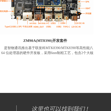
ZM90A(MT8390)开发套件
是智物通讯推出基于联发科MTK8390/MTK8390等高性能八
 64 位处理器的硬件开发板，采用6nm制程工艺，包含2个大核
rm Cortex-A78以及6个能效核心Cortex-A55,主频高达2.2GHz。
PU算力可达4TOPs，拥有 8 GB LPDDR4X 存储，运行Android
13.0系统。
默认搭配5寸MIPI显示屏触摸屏（选配LVDS、
HDMI_OUT），性能强大，多媒体功能丰富，能够满足客户在
工业和消费类对高速率、多媒体功能等应用需求。
ZM90A(MT8390)评估套件集成了丰富的接口，包含LCM，
Touch、Camera*2、USB、UART、I2C、SPI、I2S、GPIO、
S485、RS232/TTL串口等。可外接多种模块，包括3D人脸识别
模组、NFC，一维二维扫描、RFID、指纹、刷卡、安全加密、
身份识别、高频超高频模块、红外、以太网、车载雷达、OBD
这里也可以找到我们 !