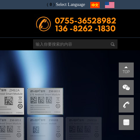
(
0
)
Select Language
电
s