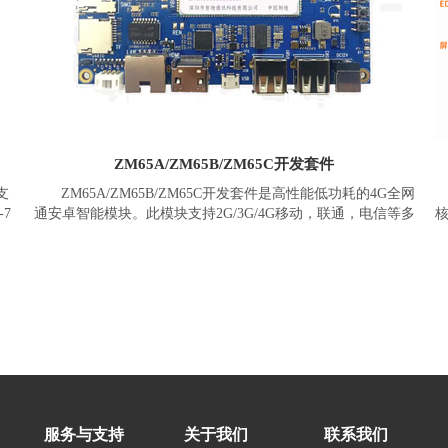
ZM65A/ZM65B/ZM65C开发套件
支
ZM65A/ZM65B/ZM65C开发套件是高性能低功耗的4G全网
-7
通安卓智能模块。此模块支持2G/3G/4G移动，联通，电信等多
核
-
种网络制式，支持LTE Cat-7高速网络。是面向全球市场TDD-
A
。
LTE/FDD-LTE/WCDMA/TD-SCDMA /EVDO/CDMA/GSM网络
N
制式的智能无线通信模块。
ZM65A/ZM65B/ZM65C开发套件采用12nm制程八核Cortex-
操作
A53、最高主频2.3GHZ 处理器，板载内存为
1GB+8GB(2GB+16GB、3GB+32GB、4GB+64GB)，搭载Android
富数
9.0操作系统。支持2.4G/5G双频WiFi、蓝牙5.0、GNSS(GPS/北
、
斗/Glonass)、电源管理、充放电、音视频编解码等。提供丰富数
括
据接口，包含LCM，Touch、Camera*3、USB、UART、I2C、
R
、
SPI、I2S、ADC、Keypad、GPIOs等。可外接多种模块，包括
载
3D人脸识别模组、NFC，一维二维扫描、RFID、指纹、刷卡、
服务与支持
关于我们
联系我们