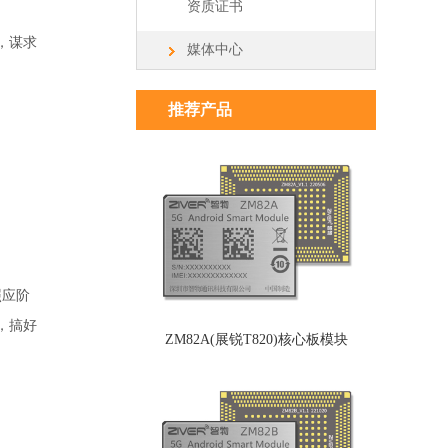
资质证书
，谋求
媒体中心
推荐产品
照应阶
，搞好
ZM82A(展锐T820)核心板模块