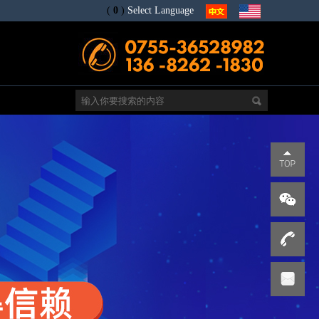
(
0
)
Select Language
电
s