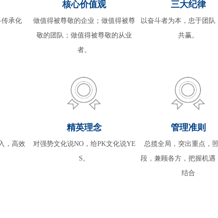
核心价值观
三大纪律
—传承化
做值得被尊敬的企业；做值得被尊
以奋斗者为本，忠于团队
敬的团队；做值得被尊敬的从业
共赢。
者。
精英理念
管理准则
入，高效
对强势文化说NO，给PK文化说YE
总揽全局，突出重点，
S。
段，兼顾各方，把握机遇
结合