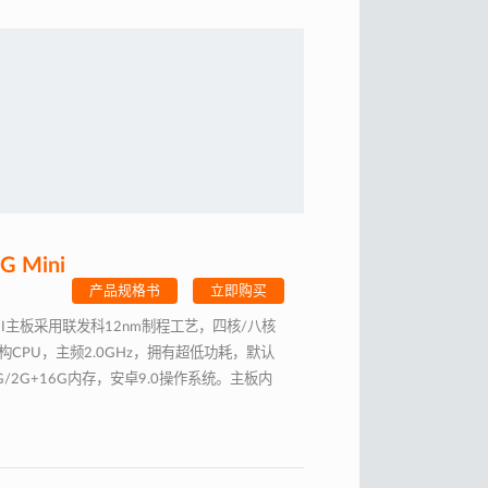
G Mini
产品规格书
立即购买
INI主板采用联发科12nm制程工艺，四核/八核
53架构CPU，主频2.0GHz，拥有超低功耗，默认
G/2G+16G内存，安卓9.0操作系统。主板内
Fi/BT/GNSS(GPS/Beidou/
S)/FM，电源管理，音视频编解码等功能。