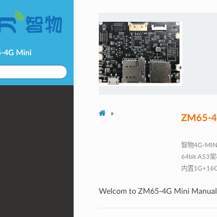
-4G Mini
»
ZM65-4
智物4G-M
64bit A
内置1G+16
置4G全网通，Wi
Welcom to ZM65-4G Mini Manual
GLONAS