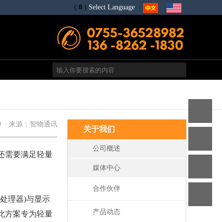
(
0
)
Select Language
9
来源：智物通讯
关于我们
公司概述
还需要满足轻量
电
媒体中心
合作伙伴
s
号处理器)与显示
产品动态
。此方案专为轻量