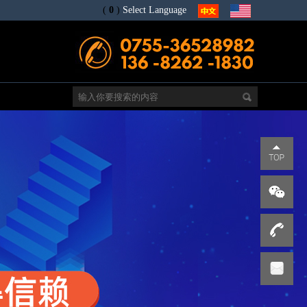
(
0
)
Select Language
电
s