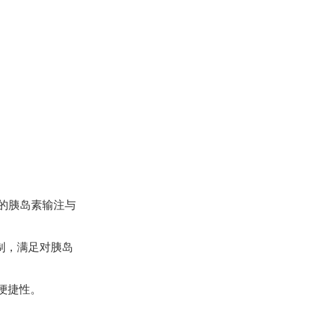
的胰岛素输注与
制，满足对胰岛
便捷性。