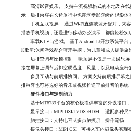
高清影音娱乐。 支持主流视频格式的本地及在线播
示，后排乘客在长途旅行中也能享受影院级的观影体
手机互联投屏。 通过Wi-Fi直连或蓝牙配对，乘
播放手机视频，还是进行移动办公演示，都能轻松实
车载KTV与游戏。 基于Android 13开放系
K歌房;休闲游戏配合蓝牙手柄，为儿童和成人提供旅
后排空调与座椅控制。 吸顶屏不仅是一块娱乐屏，
接在屏幕上调节后排空调温度、风量，以及电动座椅
多屏互动与前后排协同。 方案支持前后排屏幕之间
排乘客也可将选好的音乐或视频推送至前排音响系统
硬件接口与定制能力
基于MT6789平台的核心板提供丰富的外设接口
显示接口：MIPI DSI/LVDS /HDMI，适配多
触控接口：支持电容式多点触摸屏，操作流畅
摄像头接口：MIPI CSI，可接入车内摄像头实