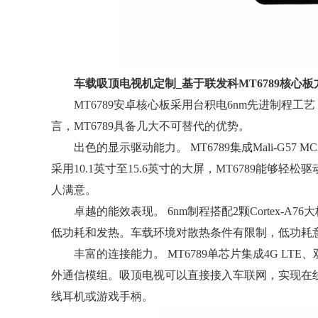
车载吸顶电视机定制_基于联发科MT6789核心板
MT6789安卓核心板采用台积电6nm先进制程工
言，MT6789具备几大不可替代的优势。
出色的显示驱动能力。 MT6789集成Mali-G57 MC
采用10.1英寸至15.6英寸的大屏，MT6789能
人满意。
卓越的能效表现。 6nm制程搭配2颗Cortex-A76大核(2
低功耗和发热。车载环境对散热条件有限制，低功耗
丰富的连接能力。 MT6789单芯片集成4G LTE、双频Wi
外通信模组。吸顶电视可以直接接入车联网，实现在
线耳机或游戏手柄。