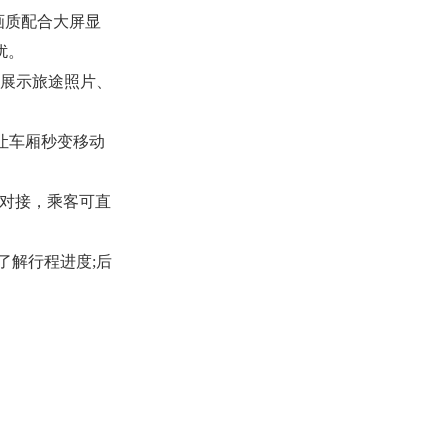
画质配合大屏显
扰。
是展示旅途照片、
，让车厢秒变移动
对接，乘客可直
解行程进度;后