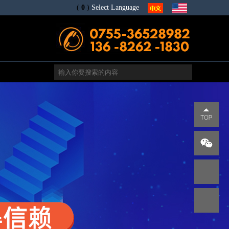
(
0
)
Select Language
电
s