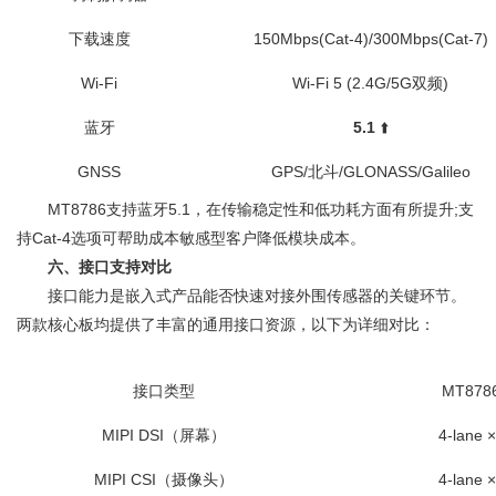
下载速度
150Mbps(Cat-4)/300Mbps(Cat-7)
Wi-Fi
Wi-Fi 5 (2.4G/5G双频)
蓝牙
5.1
⬆️
GNSS
GPS/北斗/GLONASS/Galileo
MT8786支持蓝牙5.1，在传输稳定性和低功耗方面有所提升;支
持Cat-4选项可帮助成本敏感型客户降低模块成本。
六、接口支持对比
接口能力是嵌入式产品能否快速对接外围传感器的关键环节。
两款核心板均提供了丰富的通用接口资源，以下为详细对比：
接口类型
MT878
MIPI DSI（屏幕）
4-lane 
MIPI CSI（摄像头）
4-lane 