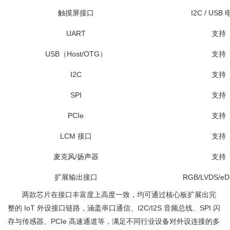
触摸屏接口
I2C / USB
UART
支持
USB（Host/OTG）
支持
I2C
支持
SPI
支持
PCIe
支持
LCM 接口
支持
麦克风/扬声器
支持
扩展输出接口
RGB/LVDS/eD
两款芯片在接口丰富度上高度一致，均可通过核心板扩展出完
整的 IoT 外设接口链路，涵盖串口通信、I2C/I2S 音频总线、SPI 闪
存与传感器、PCIe 高速通道等，满足不同行业设备对外设连接的多