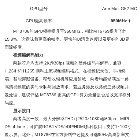
GPU型号
Arm Mali-G52 MC
GPU最高频率
950MHz
⬆️
MT8786的GPU频率提升至950MHz，相比MT6769提升了约
15.9%。这意味着更高的帧率、更快的UI渲染速度以及更好的3D界
面流畅度。
视频编解码能力
两款芯片均支持 2K@30fps 视频的硬件编码与解码，兼容
H.264 和 H.265 两种主流视频编码格式。在视频记录仪、手持终
端、智能穿戴设备、移动收银机等应用领域，两者均能够满足一路
高清视频流的实时录制与回放需求。若业务涉及双路或三路视频并
发处理，建议评估 MT8786 更高的GPU算力余量是否足以支撑额外
码流。
显示接口
两者高度一致：最大分辨率FHD+(2520×1080)@60fps，MIPI
DSI 4-lane，可扩展RGB/LVDS/eDP/HDMI多种接口，支持1~100寸
显示屏。此外，MT8786在官方资料中还提及可选90Hz高刷新率支