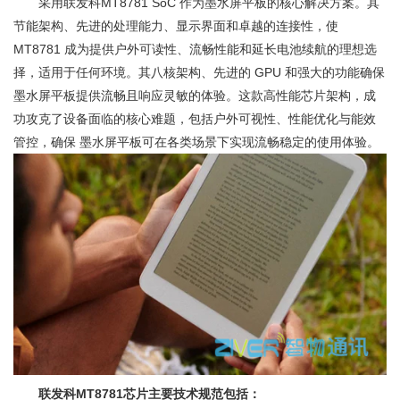
采用联发科MT8781 SoC 作为墨水屏平板的核心解决方案。其
节能架构、先进的处理能力、显示界面和卓越的连接性，使
MT8781 成为提供户外可读性、流畅性能和延长电池续航的理想选
择，适用于任何环境。其八核架构、先进的 GPU 和强大的功能确保
墨水屏平板提供流畅且响应灵敏的体验。这款高性能芯片架构，成
功攻克了设备面临的核心难题，包括户外可视性、性能优化与能效
管控，确保 墨水屏平板可在各类场景下实现流畅稳定的使用体验。
联发科MT8781芯片主要技术规范包括：