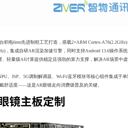
制程工艺打造，搭载2×ARM Cortex-A76(2.2GHz)+6×A
GPU(1GHz)，集成自研AR渲染加速引擎，同时支持Android 13.0操作
处理、轻量级AI计算提供稳定且强劲的算力支撑，解决AR场景中
、ISP、5G调制解调器、Wi-Fi/蓝牙模块等核心组件集成于
佩戴舒适度——这是AR眼镜走向消费级普及的关键。