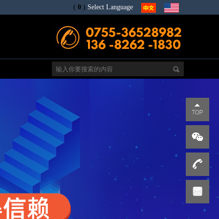
(
0
)
Select Language
电
s