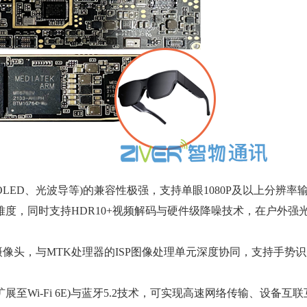
 OLED、光波导等)的兼容性极强，支持单眼1080P及以上分辨
度，同时支持HDR10+视频解码与硬件级降噪技术，在户外强
摄像头，与MTK处理器的ISP图像处理单元深度协同，支持手势
扩展至Wi-Fi 6E)与蓝牙5.2技术，可实现高速网络传输、设备互