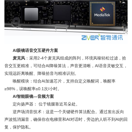
AI眼镜语音交互硬件方案
麦克风
：采用2-4个麦克风组成的阵列，环境风噪轻松过滤，拾
音交互更精准，可结合AI降噪算法，声音更清晰，AI语音灵敏交互，
实现远距离唤醒、降噪拾音与精准识别。
唤醒模块：结合AI加速芯片，支持自定义唤醒词，唤醒率
≥98%，误唤醒率≤0.1次/小时。
AI智能眼镜—音频方案
定向扬声器： 位于镜腿靠近耳朵处。
逆声场消音技术：这是一个关键硬件算法配合。通过发出反向
声波抵消漏音，确保你在电梯里和AI对话时，旁边的人听不到AI的回
复，保护隐私。