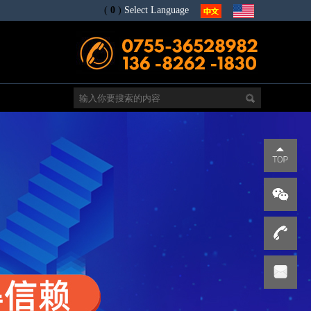
(
0
)
Select Language
电
s