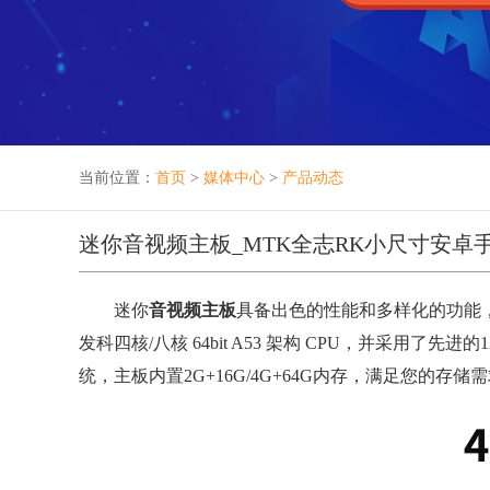
当前位置：
首页
>
媒体中心
>
产品动态
迷你音视频主板_MTK全志RK小尺寸安卓
迷你
音视频主板
具备出色的性能和多样化的功能，
发科四核/八核 64bit A53 架构 CPU，并采用了先
统，主板内置2G+16G/4G+64G内存，满足您的存储