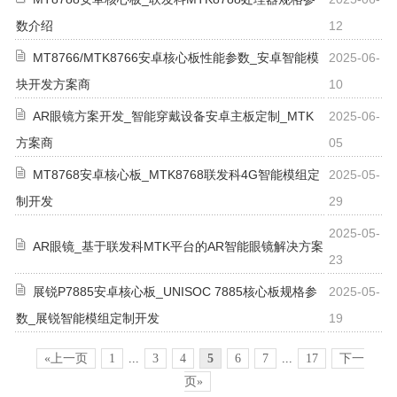
数介绍
12
MT8766/MTK8766安卓核心板性能参数_安卓智能模
2025-06-
块开发方案商
10
AR眼镜方案开发_智能穿戴设备安卓主板定制_MTK
2025-06-
方案商
05
MT8768安卓核心板_MTK8768联发科4G智能模组定
2025-05-
制开发
29
2025-05-
AR眼镜_基于联发科MTK平台的AR智能眼镜解决方案
23
展锐P7885安卓核心板_UNISOC 7885核心板规格参
2025-05-
数_展锐智能模组定制开发
19
«上一页
1
...
3
4
5
6
7
...
17
下一
页»