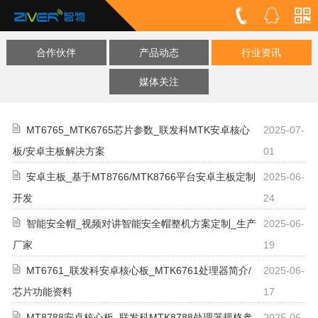
合作伙伴
产品动态
行业资讯
媒体关注
MT6765_MTK6765芯片参数_联发科MTK安卓核心
2025-07-
板/安卓主板解决方案
01
安卓主板_基于MT8766/MTK8766平台安卓主板定制
2025-06-
开发
24
智能安全帽_视频对讲智能安全帽整机方案定制_生产
2025-06-
厂家
19
MT6761_联发科安卓核心板_MTK6761处理器简介/
2025-06-
芯片功能资料
17
MT8788安卓核心板_联发科MTK8788处理器规格参
2025-06-