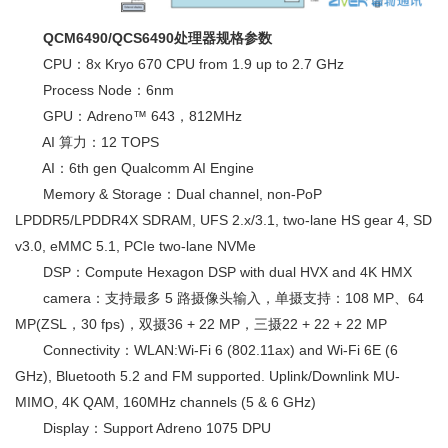
QCM6490/QCS6490处理器规格参数
CPU：8x Kryo 670 CPU from 1.9 up to 2.7 GHz
Process Node：6nm
GPU：Adreno™ 643，812MHz
AI 算力：12 TOPS
AI：6th gen Qualcomm AI Engine
Memory & Storage：Dual channel, non-PoP
LPDDR5/LPDDR4X SDRAM, UFS 2.x/3.1, two-lane HS gear 4, SD
v3.0, eMMC 5.1, PCIe two-lane NVMe
DSP：Compute Hexagon DSP with dual HVX and 4K HMX
camera：支持最多 5 路摄像头输入，单摄支持：108 MP、64
MP(ZSL，30 fps)，双摄36 + 22 MP，三摄22 + 22 + 22 MP
Connectivity：WLAN:Wi-Fi 6 (802.11ax) and Wi-Fi 6E (6
GHz), Bluetooth 5.2 and FM supported. Uplink/Downlink MU-
MIMO, 4K QAM, 160MHz channels (5 & 6 GHz)
Display：Support Adreno 1075 DPU