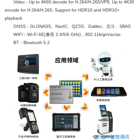
Video：Up to 4K60 decode for H.264/H.265/VP9, Up to 4K30
encode for H.264/H.265; Support for HDR10 and HDR10+
playback
GNSS：GLONASS、NavIC、QZSS、Galileo、北斗、SBAS
WIFI：Wi-Fi 6E(兼容 2.4/5/6 GHz)，802.11b/g/n/ac/ax
BT：Bluetooth 5.2