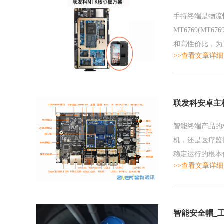
手持终端是物流
MT6769(M
和高性价比，为
>>查看文章详细
联发科安卓主
智能终端产品的
机，还是医疗监
稳定运行的根本
>>查看文章详细
寸形状不匹配、
智能安全帽_