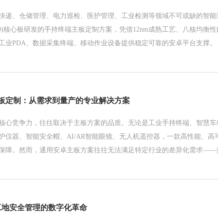
快递、仓储管理、电力巡检、医护管理、工业检测等领域不可或缺的智能
T6769)核心板研发的手持终端主板定制方案，凭借12nm成熟工艺、八核均
工业PDA、数据采集终端、移动作业设备提供稳定可靠的安卓平台支撑。
板定制：从需求到量产的专业解决方案
核心竞争力，往往取决于主板方案的品质。无论是工业手持终端、智慧车
护仪器、智能安全帽、AI/AR智能眼镜、无人机遥控器，一款高性能、高
保障。然而，通用安卓主板方案往往无法满足特定行业的差异化需求——
功耗要求苛刻、特殊功能缺失……这些问题困扰着众多智能终端厂商。
工地安全管理的数字化革命