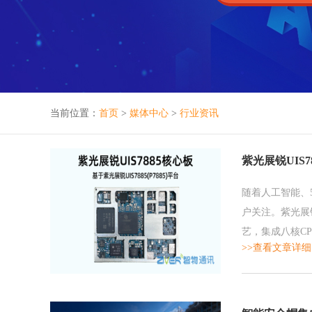
当前位置：
首页
>
媒体中心
>
行业资讯
紫光展锐UIS7
随着人工智能、
户关注。紫光展锐P
艺，集成八核CP
>>查看文章详细
器人、车载设备