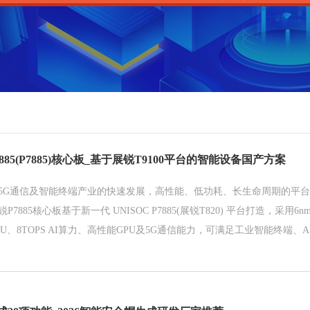
885(P7885)核心板_基于展锐T9100平台的智能设备国产方案
5G通信及智能终端产业的快速发展，高性能、低功耗、长生命周期的平
7885核心板基于新一代 UNISOC P7885(展锐T820) 平台打造，采用6n
U、8TOPS AI算力、高性能GPU及5G通信能力，可满足工业智能终端、
、边缘计算等多种行业应用需求。