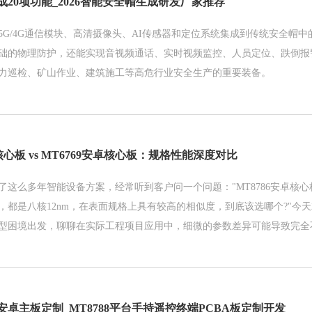
20项功能_2026智能安全帽生成研发厂家推荐
5G/4G通信模块、高清摄像头、AI传感器和定位系统集成到传统安全帽
础的物理防护，还能实现音视频通话、实时视频监控、人员定位、跌倒报
力巡检、矿山作业、建筑施工等高危行业安全生产的重要装备。
卓核心板 vs MT6769安卓核心板：规格性能深度对比
这么多年智能设备方案，经常听到客户问一个问题："MT8786安卓核心板
，都是八核12nm，在表面规格上具有较高的相似度，到底该选哪个?"今
型困境出发，聊聊在实际工程项目应用中，细微的参数差异可能导致完全
卓主板定制_MT8788平台手持遥控终端PCBA板定制开发