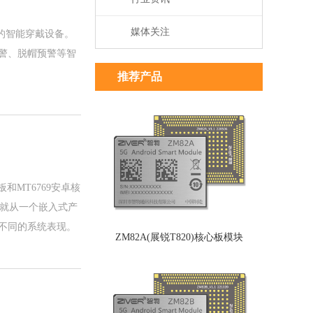
媒体关注
中的智能穿戴设备。
警、脱帽预警等智
推荐产品
和MT6769安卓核
天就从一个嵌入式产
不同的系统表现。
ZM82A(展锐T820)核心板模块