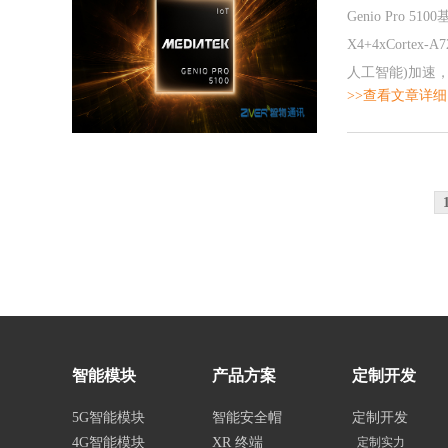
Genio Pro 5
X4+4xCort
人工智能)加速，
>>查看文章详细
负载，在这些工
智能模块
产品方案
定制开发
5G智能模块
智能安全帽
定制开发
4G智能模块
XR 终端
定制实力