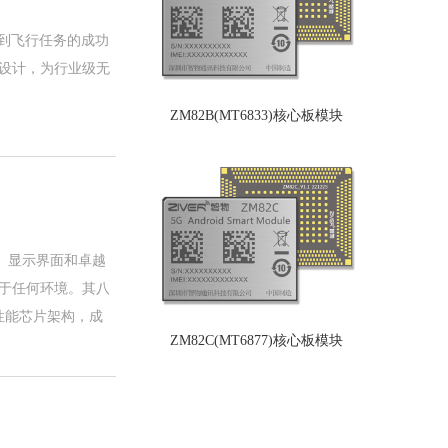
到飞行任务的成功
口设计，为行业级无
ZM82B(MT6833)核心板模块
力、显示界面和卓越
用于任何环境。其八
性能芯片架构，成
ZM82C(MT6877)核心板模块
板可在各类场景下实