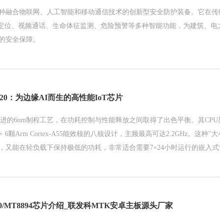
种融合物联网、人工智能和移动通信技术的创新型安全防护装备。它在传
S定位、视频通话、生命体征监测、危险预警等多种智能功能，为建筑、电
的安全保障。
 420：为边缘AI而生的高性能IoT芯片
0采用先进的6nm制程工艺，在功耗控制与性能释放之间取得了出色平衡。其CPU
大核 + 6颗Arm Cortex-A55能效核的八核设计，主频最高可达2.2GHz。这
，又能在轻负载下保持极低的功耗，非常适合需要7×24小时运行的嵌入式
o 5100/MT8894芯片介绍_联发科MTK安卓主板源头厂家