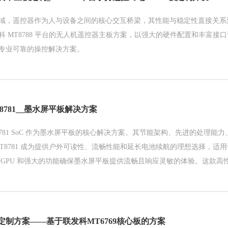
域，遥控器作为人与设备之间的核心交互桥梁，其性能与稳定性直接关系
科 MT8788 平台的无人机遥控器主板方案，以强大的硬件配置和丰富接
专业可靠的操控解决方案。
TK8781__墨水屏平板解决方案
781 SoC 作为墨水屏平板的核心解决方案。其节能架构、先进的处理能
MT8781 成为提供户外可读性、流畅性能和延长电池续航的理想选择，适
 GPU 和强大的功能确保墨水屏平板提供流畅且响应灵敏的体验。这款高
临的核心难题，包括户外可视性、性能优化与能效管控，确保 墨水屏平
用体验。
定制方案——基于联发科MT6769核心板的方案