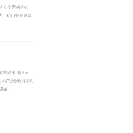
统安全帽的基础
力、矿山等高风险
架构采用2颗Arm
种"大小核"组合既能应对
设备。