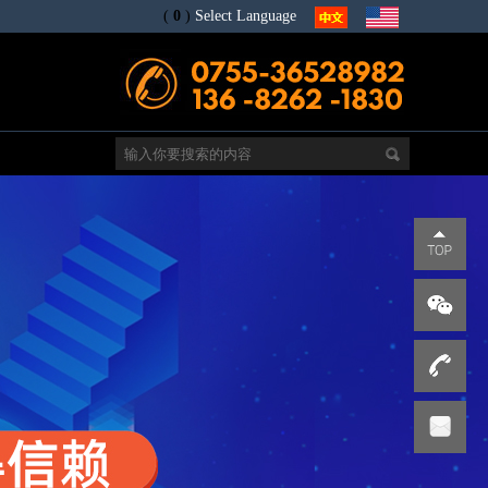
(
0
)
Select Language
电
s