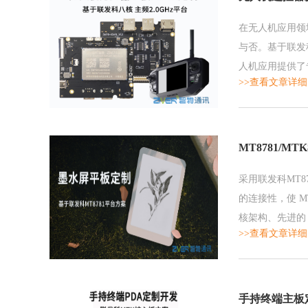
在无人机应用领
与否。基于联发
人机应用提供了
>>查看文章详细
MT8781/M
采用联发科MT8
的连接性，使 
核架构、先进的
>>查看文章详细
功攻克了设备面
现流畅稳定的使
手持终端主板