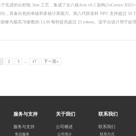
100基于先进的台积电 3nm 工艺，集成了全八核Arm v9.2 架构(1xCortex-X925+3x
ex-A720)，具备出色的单核和多核计算能力。第八代联发科 NPU 支持超过 50 
能够为最高7B参数的 LLM 每秒提供超过 23 tokens。该平台设计用于
作中，响应性、可靠性、安全性和数据隐私在边缘至关重要。
1
2
3
...
17
下一页»
服务与支持
关于我们
联系我们
服务与支持
公司概述
联系我们
售后服务
公司简介
联系方式