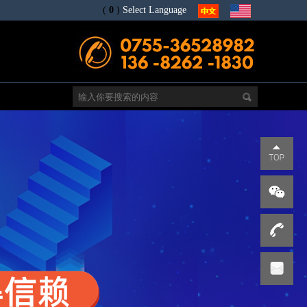
(
0
)
Select Language
电
s