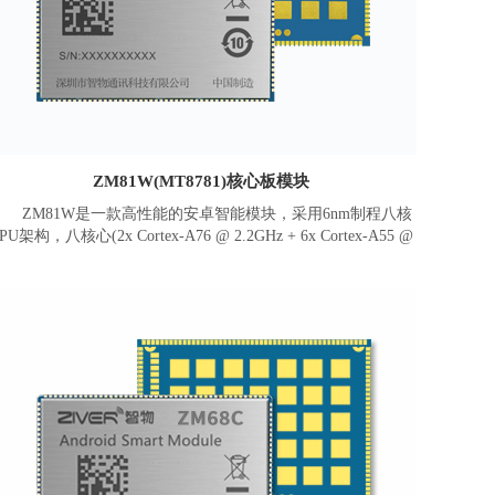
ZM81W(MT8781)核心板模块
ZM81W是一款高性能的安卓智能模块，采用6nm制程八核
PU架构，八核心(2x Cortex-A76 @ 2.2GHz + 6x Cortex-A55 @
2.0GHz)，这将为您提供更高的效能，带来更畅快的使用体验。
高性能 LPDDR4X (最高12GB)内存频率可高达 4266MHz，及更
快数据传输的 UFS 2.2，搭载高性能GPU Arm Mali-G57 MC2，
可支持2K屏幕 120Hz刷新率，提供流畅的游戏和图形体验。该
系列模组目前包含3个版本：ZM81A、ZM81B、ZM81W。
M81W模块支持2.4G/5G双频Wi-Fi(可选支持WIFI6)、蓝牙
.2、多星GNSS(GPS/北斗/GLONASS/QZSS/Galileo)定位。集成
了丰富的功能接口，包含LCM、触摸屏、摄像头、麦克风、扬
声器、UART、USB、I2C、SPI、SDIO 接口等等，可外接各种
外设和行业模块。