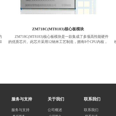
份识别、高频超高频模块等等。
ZM718C(MT8183)核心板模块
的
ZM718C(MT8183)核心板模块是一款集成了多项高性能硬件
和
的优质芯片。此芯片采用12纳米工艺制造，拥有8个CPU内核，
票
包括4个功能强大的Cortex-A73内核和4个较小的Cortex-A53内
核。同时，核心板还搭载了带有三个群集(MP3)的ARM Mali-
(
和
G72 GPU，具备3个图形处理器，主频高达800MHz。
高
处
ZM718C(MTK8183)核心板模块集成了AI处理器和多摄像头
输
支持的高级应用处理器(AP)。内置的双核AI处理单元(APU)提供
高达0.5TOP的性能，可以在低功耗下运行加速的AI增强应用程
序和操作系统增强功能。此外，核心板还内置了Wi-Fi、蓝牙、
GPS和FM等嵌入式连接系统。通过在一个芯片中集成四项先进
的无线电技术，MT8183核心板提供了行业便捷的连接解决方
案。
服务与支持
关于我们
联系我们
服务与支持
公司概述
联系我们