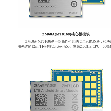
DP、HDMI、Touch、Camera*2、USBx3(USB2.0x2，
USB3.1x1)、UARTx4、I2Cx6、SPIx5、I2Sx3、ADCx3、
Keypad、GPIOs等。
ZM68A(MT8168)核心板模块
ZM68A(MT8168)是一款高性价比的安卓智能模块，模块
用先进的12nm制程4核Coretex-A53、主频2.0GHZ CPU，800M
MaliG52等级GPU， 600MHz 的可程式化音频HiFi4 DSP。模
拥有强劲的多媒体性能，同时支持两个 WUXGA 高画质(1920 
1200)显示器，并可支持13MP摄像头以及双摄同时使用，可
高阶的H265、HEVC 或 VP9的针对1080p60高画质视频内容
编解码。
ZM68A(MTK8168)模块板载内存为1GB+8GB(可选
2GB+16GB，3GB+32GB、4GB+64GB)，搭载Android 11或
操作系统。支持2.4G/5G双频WiFi、蓝牙5.0、GNSS(GPS/北
斗/Glonass)、以太网MAC、电源管理、充放电等。提供丰富
据接口，包含LCM，Touch、Camera*2、USBx2、UARTx3
I2Cx4、SPI、I2Sx4、ADC、Keypad、GPIOs等。可外接多种
设或模块，包括RGB/LVDS/MIPI/EDP显示屏，3D人脸识别
组、NFC，一维二维扫描、RFID、指纹、刷卡、安全加密、