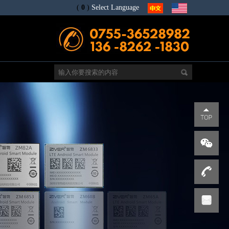
(
0
)
Select Language
电
s