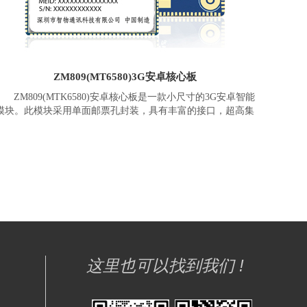
份识别、高频超高频模块等等。
ZM809(MT6580)3G安卓核心板
ZM809(MTK6580)安卓核心板是一款小尺寸的3G安卓智能
模块。此模块采用单面邮票孔封装，具有丰富的接口，超高集
成度，稳定性好，性价比高等特点。支持GMS四频
850/900/1800/1900MHz)WCMDA (850/900/1700/1900/2100MHz)
低两频。支持GSM/EDGE/UMTS/HSDPA/HSUPA(WCDMA)高
速数据接入服务。 ZM809(MTK6580)安卓核心板模块内置高性
能的四核处理器， 8Gb+8GB内存，包含GPU，电源管理，音视
频编解码等，采用安卓5.1/6.0操作系统，提供2G/3G电话与数据
接入，支持WiFi/BT/GPS/FM。提供丰富数据接口，包含LCM，
Camera，USB，UART，I2C，SPI，I2S，ADC，Keypad，
GPIOs等。可外接多种模块，包括NFC，一维二维扫描，
RFID，指纹、刷卡，ZigBee，安全模块，身份识别，高频超高
频模块，红外，以太网，车载雷达，OBD等等。
这里也可以找到我们 !
ZM809(MTK6580)安卓核心板模块拥有超高集成度，尺寸
仅为34mm*34mm*2.5mm，适合各类对结构尺寸要求更高的产
品。可广泛应用于智能手持终端，智能硬件与穿戴，智能车载