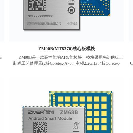
ZM90B(MT8370)核心板模块
m
ZM90B是一款高性能的AI智能模块，模块采用先进的6nm
制程工艺处理器(2核Coretex-A78、主频2.2GHz ,4核Coretex-
C
主频
A55、主频2.0GHz) ，950Mhz Mali G57等级GPU， APU算力可
式
达3.2TOPs， 832M SCP 处理器，800MHz 的可程式化音频HiFi4
个
DSP。模块拥有强劲的多媒体性能，同时支持两个4K 高画质
像
(4K@30fps+4K@60fps)显示器，并可支持32MP摄像头以及双摄
同时使用，可采用高阶的H265、HEVC针对4K@30fps高画质视
或
频内容进行编码，高阶的H265、HEVC 或 VP9的针对4K60fps高
Z
画质视频内容进行解码。
5
C
模块板载内存为可高达8G LPDDR4X 内存，512GB eMMC
G
存储，默认搭载Android 13或以上操作系统。板载支持2.4G/5G
管
双频WIFI (可选支持WIFI6)、蓝牙5.0、以太网MAC、电源管
理、充放电等。提供丰富数据接口，包含MIPI DSI、EDP、