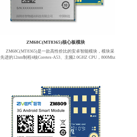
ZM68C(MT8365)核心板模块
ZM68C(MT8365)是一款高性价比的安卓智能模块，模块采
先进的12nm制程4核Coretex-A53、主频2.0GHZ CPU，800Mhz
MaliG52等级GPU，速度高达 624MHz的AI处理器(APU)、
600MHz 的可程式化音频HiFi4 DSP。模块拥有强劲的多媒体性
能，同时支持两个 WUXGA 高画质(1920 x 1200)显示器，并可
支持13MP摄像头以及双摄同时使用，可采用高阶的H265、
HEVC 或 VP9的针对1080p60高画质视频内容进行编解码。
ZM68C(MTK8365)模块板载内存为1GB+8GB(可选
GB+16GB，3GB+32GB、4GB+64GB)，搭载Android 11或以上
操作系统。支持2.4G/5G双频WiFi、蓝牙5.0、GNSS(GPS/北
斗/Glonass)、以太网MAC、电源管理、充放电等。提供丰富数
据接口，包含LCM，Touch、Camera*2、USBx2、UARTx3、
I2Cx4、SPI、I2Sx4、ADC、Keypad、GPIOs等。可外接多种外
设或模块，包括RGB/LVDS/MIPI/EDP显示屏，3D人脸识别模
组、NFC，一维二维扫描、RFID、指纹、刷卡、安全加密、身