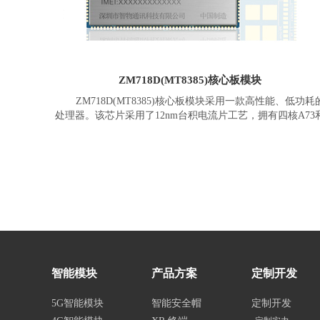
份识别、高频超高频模块等等。
ZM718D(MT8385)核心板模块
ZM718D(MT8385)核心板模块采用一款高性能、低功耗
处理器。该芯片采用了12nm台积电流片工艺，拥有四核A73
四核A53的八核设计，跑分在15万分以上。MTK8385采用邮
孔设计，将常用的功能引脚引出，方便二次开发。
ZM718D(MTK8385)核心板模块是一款专门面向人工智能
物联网应用的通用型模块，拥有集成Arm Mali-G72 MP3图形
理器和独立的APU处理器等多种高级技术，支持两路MIPI
入，在视频信号处理应用方面具有良好的表现。
智能模块
产品方案
定制开发
5G智能模块
智能安全帽
定制开发