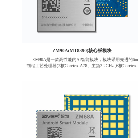
ZM90A(MT8390)核心板模块
ZM90A是一款高性能的AI智能模块，模块采用先进的6n
制程工艺处理器(2核Coretex-A78、主频2.2GHz ,6核Coretex-
A55、主频2.0GHz) ，950Mhz Mali G57等级GPU，832MHz
APU算力可达4.0TOPs， 832M SCP 处理器，800MHz 的可程
化音频HiFi4 DSP。模块拥有强劲的多媒体性能，同时支持两
4K 高画质(4K@30fps+4K@60fps)显示器，并可支持32MP摄
头以及双摄同时使用，可采用高阶的H265、HEVC针对
4K@30fps高画质视频内容进行编码，高阶的H265、HEVC 
VP9的针对4K75fps高画质视频内容进行解码。
模块板载内存为可高达8G LPDDR4X 内存，512GB eMM
存储，默认搭载Android 13或以上操作系统。板载支持2.4G/5
双频WIFI (可选支持WIFI6)、蓝牙5.0、以太网MAC、电源
理、充放电等。提供丰富数据接口，包含MIPI DSI、EDP、