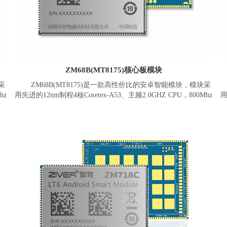
DP、HDMI、Touch、Camera*2、USBx3(USB2.0x2，
USB3.1x1)、UARTx4、I2Cx6、SPIx5、I2Sx3、ADCx3、
Keypad、GPIOs等。
ZM68B(MT8175)核心板模块
采
ZM68B(MT8175)是一款高性价比的安卓智能模块，模块采
hz
用先进的12nm制程4核Coretex-A53、主频2.0GHZ CPU，800Mhz
用
块
MaliG52等级GPU，速度高达 624MHz的AI处理器(APU)、
x
600MHz 的可程式化音频HiFi4 DSP。模块拥有强劲的多媒体性
采用
能，同时支持两个 WUXGA 高画质(1920 x 1200)显示器，并可
进行
支持13MP摄像头以及双摄同时使用，可采用高阶的H265、
HEVC 或 VP9的针对1080P@60fps高画质视频内容进行编解码。
ZM68B(MT8175)模块板载内存为1GB+8GB(可选
以上
2GB+16GB，3GB+32GB、4GB+64GB)，搭载Android 11或以上
2
操作系统。支持2.4G/5G双频WiFi、蓝牙5.0、GNSS(GPS/北
数
斗/Glonass)、以太网MAC、电源管理、充放电等。提供丰富数
、
据接口，包含LCM，Touch、Camera*2、USBx2、UARTx3、
外
I2Cx4、SPI、I2Sx4、ADC、Keypad、GPIOs等。可外接多种外
模
设或模块，包括RGB/LVDS/MIPI/EDP显示屏，3D人脸识别模
身
组、NFC，一维二维扫描、RFID、指纹、刷卡、安全加密、身