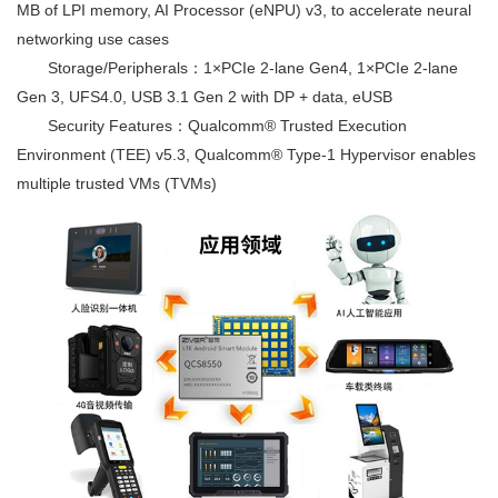
MB of LPI memory, AI Processor (eNPU) v3, to accelerate neural
networking use cases
Storage/Peripherals：1×PCIe 2-lane Gen4, 1×PCIe 2-lane
Gen 3, UFS4.0, USB 3.1 Gen 2 with DP + data, eUSB
Security Features：Qualcomm® Trusted Execution
Environment (TEE) v5.3, Qualcomm® Type-1 Hypervisor enables
multiple trusted VMs (TVMs)