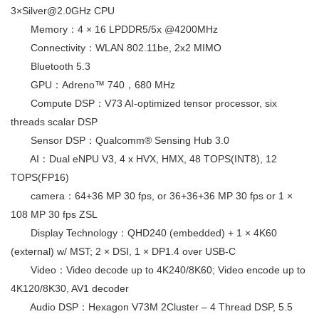
3×Silver@2.0GHz CPU
Memory：4 × 16 LPDDR5/5x @4200MHz
Connectivity：WLAN 802.11be, 2x2 MIMO
Bluetooth 5.3
GPU：Adreno™ 740，680 MHz
Compute DSP：V73 AI-optimized tensor processor, six
threads scalar DSP
Sensor DSP：Qualcomm® Sensing Hub 3.0
AI：Dual eNPU V3, 4 x HVX, HMX, 48 TOPS(INT8), 12
TOPS(FP16)
camera：64+36 MP 30 fps, or 36+36+36 MP 30 fps or 1 ×
108 MP 30 fps ZSL
Display Technology：QHD240 (embedded) + 1 × 4K60
(external) w/ MST; 2 × DSI, 1 × DP1.4 over USB-C
Video：Video decode up to 4K240/8K60; Video encode up to
4K120/8K30, AV1 decoder
Audio DSP：Hexagon V73M 2Cluster – 4 Thread DSP, 5.5