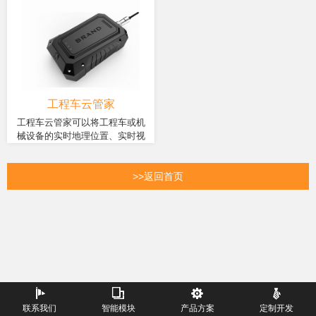
品，采用ZM65系列模块，八核
品，采用智物ZM358D模块，
安全带、疲劳驾驶、吸烟、使用
蓝牙通话、影音娱乐等功能，为
高速处理器，IP67三防设计。
四核Cortex-A53处理器，主频
手机、超速)进行限制和监管，以
驾驶者提供全方位的驾驶辅助体
具备4G快速入网和GPS/北斗快
最高至1. 3GHz，可运行ADAS
避免发生事故，对车辆行为进行
验。
速定位的功能，搭载4.5寸液晶
算法，支持高清双镜头，
监控和记录。智慧叉车终端实现
显示屏、人脸识别摄像头和行
1080P前后录像，结合4G网络
了对叉车的智能数字化管理——
车记录摄像头，配置AI算法，
实现远程监控，微信互联，在
管人、管车、管安全。
以及车辆控制模块，能够实现
线音乐等功能。
车辆行为的实时预警和全方位
工程车云管家
的监控管理。
工程车云管家可以将工程车或机
械设备的实时地理位置、实时视
基于智物智能车载解决方案产
频、行驶轨迹、油位油耗、工作
品，采用智物ZM358D模块，
时长和地点、运行状况等信息通
高性能四核CPU，性能强劲，
过云平台存储、分析并发送到管
>>返回首页
系统稳定，防护等级IP65，无
理者的手机上，随时随地掌握设
惧恶劣环境。支持高速4G和蓝
备状况，可以足不出户即可轻松
牙通讯，低功耗超强续航，
对工程车辆管理和调度。本产品
GPS/北斗高精定位等，支持陀
广泛应用于挖掘机、推土机、装
螺仪和液位等传感器判断工作
载机、压路机、搅拌车、铲车、
时长和油耗油位。
叉车等工程车辆。
联系我们
智能模块
产品方案
定制开发