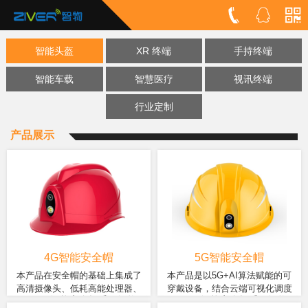
智能头盔
XR 终端
手持终端
智能车载
智慧医疗
视讯终端
行业定制
产品展示
4G智能安全帽
5G智能安全帽
本产品在安全帽的基础上集成了
本产品是以5G+AI算法赋能的可
高清摄像头、低耗高能处理器、
穿戴设备，结合云端可视化调度
ZW998智能安全帽采用智物
ZW999智能安全帽采用智物
多种传感器、4G/WIFI通信主板等
台，利用大数据、云计算、物联