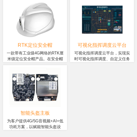
ZM65系列模块、集成了联发科
ZM82A智能模块、集成了国产
模块。充分利用大数据、云计
网、传感器、AI人工智能等技
12nm四核/八核低功耗处理器、
6nm旗舰芯、最高8+256G内
算、物联网、传感器、AI人工智
术，为用户提供前沿的指挥调度
最高6+256G内存。基础版支持
存。5G基础版支持音视频通
能等技术为用户提供满足多种行
和AI安全守护。
音视频通话、视频监控、语音
话、视频监控、语音广播、
业需求的产品和方案。
广播、GPS/北斗定位、轨迹回
GPS/北斗定位、轨迹回放、电
放、电子围栏、脱帽报警、紧
子围栏、脱帽报警、紧急救
急救援、静默报警、跌倒报警
援、静默报警、跌倒报警等功
等功能。高配版可选支持云台
能。高配版可选支持云台防抖
RTK定位安全帽
可视化指挥调度云平台
防抖摄像头、生命体征监测、
摄像头、生命体征监测、近电
一款带有工业级4G网络的RTK厘
可视化指挥调度云平台，实现实
近电感应、登高预警、有毒气
感应、登高预警、有毒气体监
米级定位安全帽产品。在安全帽
时可视化指挥调度、自定义任务
体监测、AI语音交互、人脸识
测、AI语音交互、人脸识别、
具有对讲、GPS定位、电子围
提供“设备端+网络+业务+平
的基础功能上，高度集成了语
规则、历史回放中心、AI人脸识
别、RTK厘米级定位、UWB室
RTK厘米级定位、UWB室内定
栏、安全预警等功能，通过该
台”多重安全防护，确保网络安
音、高精度定位等模块;
别、系统管理中心和运营中心等
内定位等功能。
位等功能。
穿戴式设备，在实现数据采
全。平台分为平台端和用户端
核心功能；提供丰富的终端接入
集、实时通讯的同时，可在线
两级管控，满足不同的客户需
能力，为上游中小设备厂商提供
做对现场人员进行调度和管
求。
成本低、功能全、兼容性强的一
理。产品可应用于电力电网、
站式可视化管理平台，降低其设
建筑工程、抢险救灾、铁路检
备联网管理的壁垒；提供平台能
修、是有钻井、矿业煤炭、热
力组件化开放输出，为中下游集
力维修、安保等。
成商输出组件化功能调用，增强
智能头盔主板
其集成交付能力。
为客户提供4G/5G音视频+AI+低
功耗方案，以赋能智能头盔设
主板板载 12nm低功耗处理
备。