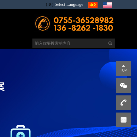
(
0
)
Select Language
电
s