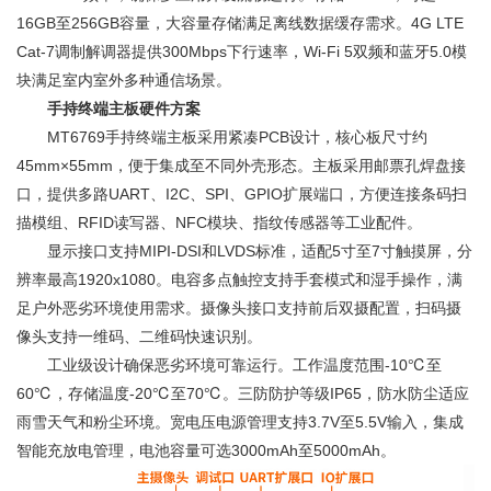
16GB至256GB容量，大容量存储满足离线数据缓存需求。4G LTE
Cat-7调制解调器提供300Mbps下行速率，Wi-Fi 5双频和蓝牙5.0模
块满足室内室外多种通信场景。
手持终端主板硬件方案
MT6769手持终端主板采用紧凑PCB设计，核心板尺寸约
45mm×55mm，便于集成至不同外壳形态。主板采用邮票孔焊盘接
口，提供多路UART、I2C、SPI、GPIO扩展端口，方便连接条码扫
描模组、RFID读写器、NFC模块、指纹传感器等工业配件。
显示接口支持MIPI-DSI和LVDS标准，适配5寸至7寸触摸屏，分
辨率最高1920x1080。电容多点触控支持手套模式和湿手操作，满
足户外恶劣环境使用需求。摄像头接口支持前后双摄配置，扫码摄
像头支持一维码、二维码快速识别。
工业级设计确保恶劣环境可靠运行。工作温度范围-10℃至
60℃，存储温度-20℃至70℃。三防防护等级IP65，防水防尘适应
雨雪天气和粉尘环境。宽电压电源管理支持3.7V至5.5V输入，集成
智能充放电管理，电池容量可选3000mAh至5000mAh。