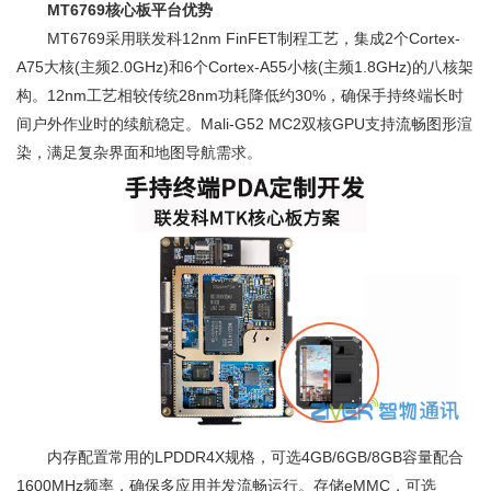
MT6769核心板平台优势
MT6769采用联发科12nm FinFET制程工艺，集成2个Cortex-
A75大核(主频2.0GHz)和6个Cortex-A55小核(主频1.8GHz)的八核架
构。12nm工艺相较传统28nm功耗降低约30%，确保手持终端长时
间户外作业时的续航稳定。Mali-G52 MC2双核GPU支持流畅图形渲
染，满足复杂界面和地图导航需求。
内存配置常用的LPDDR4X规格，可选4GB/6GB/8GB容量配合
1600MHz频率，确保多应用并发流畅运行。存储eMMC，可选