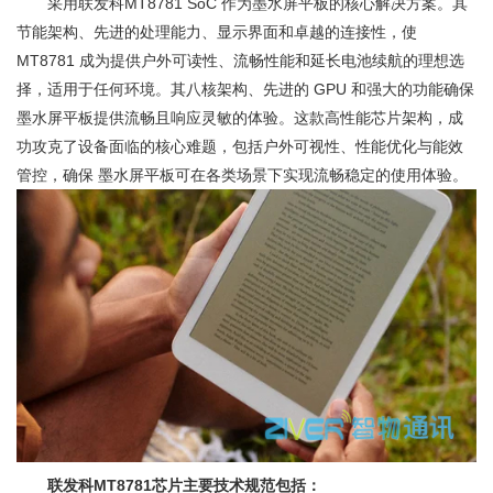
采用联发科MT8781 SoC 作为墨水屏平板的核心解决方案。其
节能架构、先进的处理能力、显示界面和卓越的连接性，使
MT8781 成为提供户外可读性、流畅性能和延长电池续航的理想选
择，适用于任何环境。其八核架构、先进的 GPU 和强大的功能确保
墨水屏平板提供流畅且响应灵敏的体验。这款高性能芯片架构，成
功攻克了设备面临的核心难题，包括户外可视性、性能优化与能效
管控，确保 墨水屏平板可在各类场景下实现流畅稳定的使用体验。
联发科MT8781芯片主要技术规范包括：