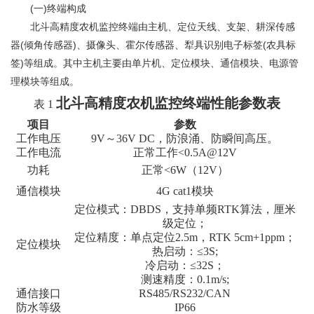
(一)终端构成
北斗高精度农机监控终端由主机、定位天线、支架、耕深传感
器(倾角传感器)、摄像头、霍尔传感器、犁具识别电子标签(农具标
签)等组成。其中主机主要由单片机、定位模块、通信模块、电源管
理模块等组成。
北斗高精度农机监控终端性能参数表
表
1
项目
参数
工作电压
9V～36V DC，防浪涌、防瞬间高压。
工作电流
正常工作
<0.5A@12V
功耗
正常
<6W（12V）
通信模块
4G cat1模块
定位模式：
DBDS
，支持单频
RTK算法，厘米
级定位；
定位精度：单点定位
2.5m，RTK 5cm+1ppm；
定位模块
热启动：
≤3S;
冷启动：
≤32S；
测速精度：
0.1m/s;
通信接口
RS485/RS232/CAN
防水等级
IP66