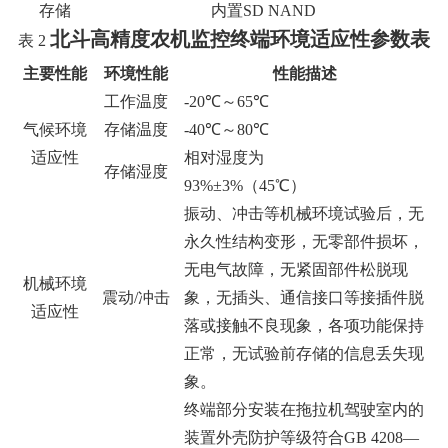
存储
内置
SD NAND
北斗高精度农机监控终端环境适应性参数表
表
2
主要性能
环境性能
性能描述
工作温度
-20℃～65℃
气候环境
存储温度
-40℃～80℃
适应性
相对湿度为
存储湿度
93%±3%（45℃）
振动、冲击等机械环境试验后，无
永久性结构变形，无零部件损坏，
无电气故障，无紧固部件松脱现
机械环境
震动
/冲击
象，无插头、通信接口等接插件脱
适应性
落或接触不良现象，各项功能保持
正常，无试验前存储的信息丢失现
象。
终端部分安装在拖拉机驾驶室内的
装置外壳防护等级符合
GB 4208—