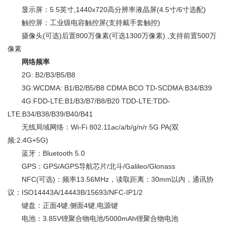
显示屏：5.5英寸,1440x720高分辨率液晶屏(4.5寸/6寸选配)
触控屏：工业级电容触控屏(支持戴手套触控)
摄像头(可选)后置800万像素(可选1300万像素) ,支持前置500万
像素
网络频率
2G: B2/B3/B5/B8
3G:WCDMA: B1/B2/B5/B8 CDMA BCO TD-SCDMA:B34/B39
4G:FDD-LTE:B1/B3/B7/B8/B20 TDD-LTE:TDD-
LTE:B34/B38/B39/B40/B41
无线局域网络：Wi-Fi 802.11ac/a/b/g/n/r 5G PA(双
频:2.4G+5G)
蓝牙：Bluetooth 5.0
GPS：GPS/AGPS导航芯片/北斗/Galileo/Glonass
NFC(可选)：频率13.56MHz，读取距离：30mm以内，通讯协
议：ISO14443A/14443B/15693/NFC-IP1/2
键盘：正面4键,侧面4键,电源键
电池：3.85V锂聚合物电池/5000mAh锂聚合物电池