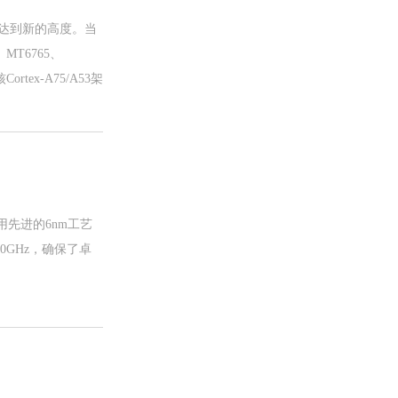
达到新的高度。当
T6765、
rtex-A75/A53架
采用先进的6nm工艺
2.0GHz，确保了卓