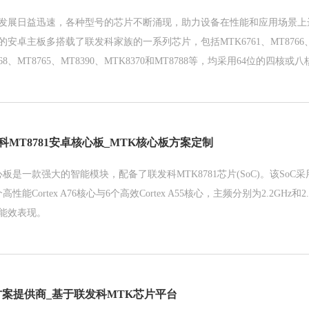
发展日益迅速，各种型号的芯片不断涌现，助力设备在性能和应用场景上
安卓主板多搭载了联发科家族的一系列芯片，包括MTK6761、MT8766、M
768、MT8765、MT8390、MTK8370和MT8788等，均采用64位的四核或八核Co
GHz。
联发科MT8781安卓核心板_MTK核心板方案定制
核心板是一款强大的智能模块，配备了联发科MTK8781芯片(SoC)。该SoC
性能Cortex A76核心与6个高效Cortex A55核心，主频分别为2.2GHz和
能效表现。
方案提供商_基于联发科MTK芯片平台