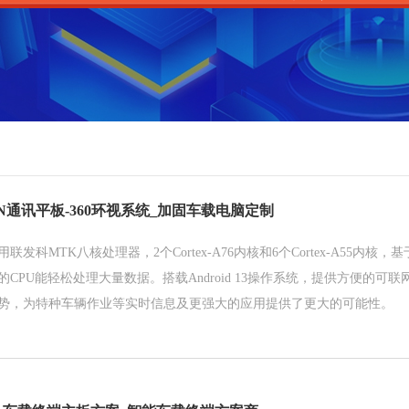
N通讯平板-360环视系统_加固车载电脑定制
发科MTK八核处理器，2个Cortex-A76内核和6个Cortex-A55内核，
CPU能轻松处理大量数据。搭载Android 13操作系统，提供方便的可
势，为特种车辆作业等实时信息及更强大的应用提供了更大的可能性。