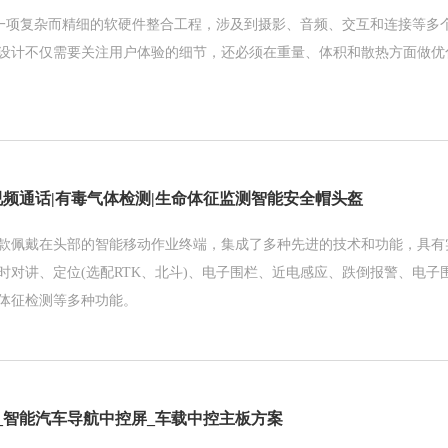
一项复杂而精细的软硬件整合工程，涉及到摄影、音频、交互和连接等多
设计不仅需要关注用户体验的细节，还必须在重量、体积和散热方面做优
视频通话|有毒气体检测|生命体征监测智能安全帽头盔
款佩戴在头部的智能移动作业终端，集成了多种先进的技术和功能，具有
时对讲、定位(选配RTK、北斗)、电子围栏、近电感应、跌倒报警、电子
体征检测等多种功能。
_智能汽车导航中控屏_车载中控主板方案