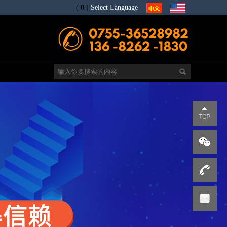
(
0
)
Select Language
电
s