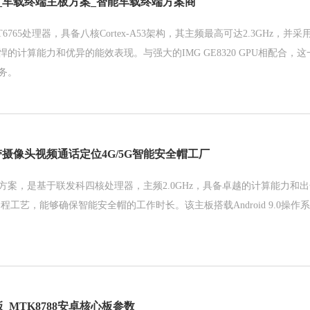
_车载终端主板方案_智能车载终端方案商
765处理器，具备八核Cortex-A53架构，其主频最高可达2.3GHz，并采
的计算能力和优异的能效表现。与强大的IMG GE8320 GPU相配合，
务。
摄像头视频通话定位4G/5G智能安全帽工厂
方案，是基于联发科四核处理器，主频2.0GHz，具备卓越的计算能力和
制程工艺，能够确保智能安全帽的工作时长。该主板搭载Android 9.0操作
板_MTK8788安卓核心板参数