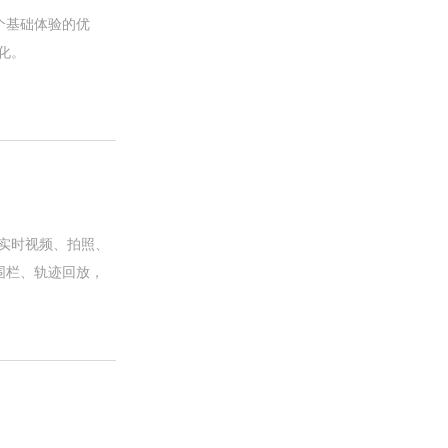
个基础体验的优
化。
实时视频、拍照、
围栏、轨迹回放，