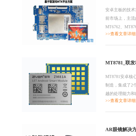
安卓主板的技术
前市场上，主流的
MT6762、MT8
>>查看文章详细
构，主频可达2.3
MT8781_
MT8781安卓
制造，集成了2个高
越的处理能力和
>>查看文章详细
AR眼镜解决