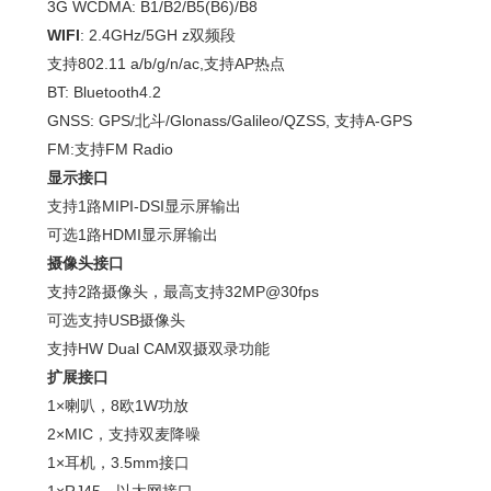
3G WCDMA: B1/B2/B5(B6)/B8
WIFI
: 2.4GHz/5GH z双频段
支持802.11 a/b/g/n/ac,支持AP热点
BT: Bluetooth4.2
GNSS: GPS/北斗/Glonass/Galileo/QZSS, 支持A-GPS
FM:支持FM Radio
显示接口
支持1路MIPI-DSI显示屏输出
可选1路HDMI显示屏输出
摄像头接口
支持2路摄像头，最高支持32MP@30fps
可选支持USB摄像头
支持HW Dual CAM双摄双录功能
扩展接口
1×喇叭，8欧1W功放
2×MIC，支持双麦降噪
1×耳机，3.5mm接口