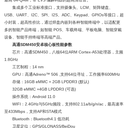
最高 64-QAM，带 EVS 编解码器的超高清语音。
集成多个工业标准接口，支持摄像头、LCM、矩阵键盘、
USB、UART、I2C、SPI、I2S、ADC、Keypad、GPIOs等接口，超
小封装，超高性价比，通过焊盘内嵌到各种智能终端中，以适配更
多的智能产品终端，如智能 POS、车载终端、平板电脑、智能穿戴
设备、智能手持终端等高端产品。
高通SDM450安卓核心板性能参数
芯片：高通SDM450，八核64位ARM Cortex-A53处理器，主频
1.8GHz
工艺制程：14 nm
GPU：高通Adreno™ 506 ,支持64位寻址，工作频率600MHz
存储：16GB eMMC + 2GB LPDDR3 (默认)
32GB eMMC +4GB LPDDR3 (可选)
操作系统：Android 11.0
WIFI：2.4GHz与5GHz频段，支持802.11a/b/g/n/ac，最高速率
至433Mbps，支持AP和STA模式
Bluetooth：Bluetooth4.1 低功耗
卫星定位：GPS/GLONASS/BeiDou