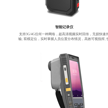
智能记录仪
支持3G/4G任何一种网络，超高清视频实时回传，无损快速
输; 双模定位，实时掌握人员位置分布情况，高效可视指挥; 
速抓拍人脸，实时智能识别，分析比对; 大屏显示，支持在设
上查看摄录图像; 激光定位，复杂环境中，一键轻松锁定拍摄
标;
采用联发科8核2.0GHz高性能处理器，7nm制程工艺，运行
Andriod 10.0操作系统，兼具低功耗、性能强劲和高能效。可
换电池，更换电池不断电，单电池支持1080P连续录像8小时
支持5V/2A快充，增强型EIS防抖，便于工作人员在各种环境
采集音视频证据使用。