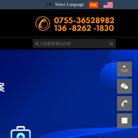
(
0
)
Select Language
电
s