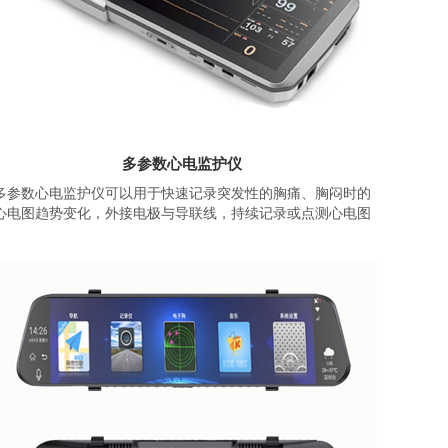
多参数心电监护仪
多参数心电监护仪可以用于快速记录突发性的胸痛、胸闷时的
心电图趋势变化，外接电极与导联线，持续记录或点测心电图
变化数据，用于有心脏病史人群或无症状心脏病患者或中老年
人群以及亚健康人群的日常监测。
基于智物医疗器械解决方案，采用ZM358系列模块，内置支持
4G网联的心电图采集的智能医疗系统，支持以太网、2.4G/5G
双频WIFI，硬件输出支持多接口如USB接口、USB HOST接
口、DC接口等; 支持XML、PDF.HL7及DICOM多种格式心电记
录,极大限度提升设备的可读兼容性。