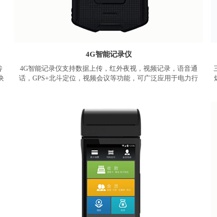
4G智能记录仪
传
4G智能记录仪支持数据上传，红外夜视，视频记录，语音通
快
话，GPS+北斗定位，视频会议等功能，可广泛应用于电力行
备
业、安保部门、物业管理、煤矿行业、铁路、城管等行业领
目
域，实现现场取证、远程指挥等目标。
基于联发科八核 64 位 ARM Cortex-A53 处理器，配合4GB大内
存RAM;高亮度、不畏阳光的2.6寸电容触摸屏;内置1300万高清
更
摄像头，搭载高度定制化的android9.0(可定制Android10.0以上)
，
操作系统，其性能强大、多媒体功能丰富。
中