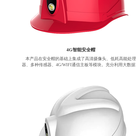
4G智能安全帽
本产品在安全帽的基础上集成了高清摄像头、低耗高能处理
器、多种传感器、4G/WIFI通信主板等模块。充分利用大数据
云计算、物联网、传感器、AI人工智能等技术为用户提供满
多种行业需求的产品和方案。
ZW998智能安全帽采用智物ZM65系列模块、集成了联发科12
四核/八核低功耗处理器、最高6+256G内存。基础版支持音视
通话、视频监控、语音广播、GPS/北斗定位、轨迹回放、电
围栏、脱帽报警、紧急救援、静默报警、跌倒报警等功能。
配版可选支持云台防抖摄像头、生命体征监测、近电感应、
高预警、有毒气体监测、AI语音交互、人脸识别、RTK厘米
定位、UWB室内定位等功能。