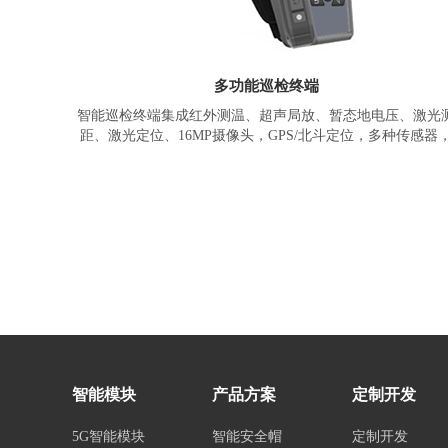
多功能巡检终端
智能巡检终端集成红外测温、超声局放、暂态地电压、激光
距、激光定位、16MP摄像头，GPS/北斗定位，多种传感器
4G/5G等功能于一体，可用于日常智能巡检以及作为终端嵌入
统内进行在线监测。
基于智物手持终端解决方案的产品，采用ZM65系列智能模块
集成了超声波传感器、测距模块、红外成像、1600万高清摄
头，涵盖了主要巡检手段，同时可进行台账数据采录;激光定
和测距配合高清摄像头，可以实时拍摄、记录故障点信息并
传;整机产品集成度高，小型化、轻量化，便于现场携带使用
智能模块
产品方案
定制开发
5G智能模块
智能安全帽
定制开发