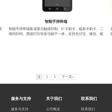
智能手持终端
测
智能手持终端集成显示触摸控制、IC卡刷卡、磁条卡刷卡、二
，
维码扫码、票据打印等多功能于一体，支持支付宝、微信、银
系
行卡、云闪付、Apple pay、会员储值等多种支付方式。
基于智物手持终端解决方案的产品，搭载四核主频1.3GHz
，
CPU，2GB+16GB内存，4G/WiFi/蓝牙等通讯方式。内置扫码摄
像
像头、热敏打印机、PSAM、刷卡模块、金融级安全设计。
位
上
。
1
2
3
下一页»
服务与支持
关于我们
联系我们
服务与支持
公司概述
联系我们