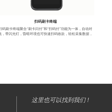
扫码刷卡终端
扫码刷卡终端聚合“刷卡闪付”和“扫码付”功能为一体，自动对
焦，带闪光灯，昏暗环境也可快速扫码收款，轻松采集数据，
为用户提供多渠道支付体验的智能终端。
基于智物手持终端解决方案的产品，搭载四核2.0GHz高性能处
理器及Android10.0操作系统数据处理能力更强，运行速度更
快，操作流畅不卡顿。5000mAh大容量可更换电池，续航可达
12小时，强效续航续航满足全天候作业需求。
这里也可以找到我们 !