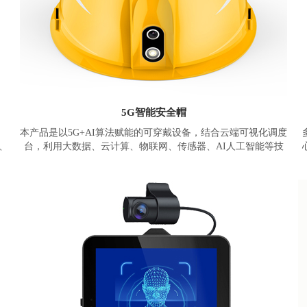
5G智能安全帽
本产品是以5G+AI算法赋能的可穿戴设备，结合云端可视化调度
、
台，利用大数据、云计算、物联网、传感器、AI人工智能等技
足
术，为用户提供前沿的指挥调度和AI安全守护。
ZW999智能安全帽采用智物ZM82A智能模块、集成了国产6nm
nm
旗舰芯、最高8+256G内存。5G基础版支持音视频通话、视频监
频
控、语音广播、GPS/北斗定位、轨迹回放、电子围栏、脱帽报
子
警、紧急救援、静默报警、跌倒报警等功能。高配版可选支持
高
云台防抖摄像头、生命体征监测、近电感应、登高预警、有毒
登
气体监测、AI语音交互、人脸识别、RTK厘米级定位、UWB室
级
内定位等功能。