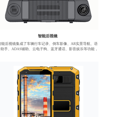
智能后视镜
智能后视镜集成了车辆行车记录、倒车影像、AR实景导航、语
音助手、ADAS辅助、云电子狗、蓝牙通话、影音娱乐等功能，
为驾驶者提供全方位的驾驶辅助体验。
基于智物智能车载解决方案产品，采用智物ZM358D模块，四核
Cortex-A53处理器，主频最高至1. 3GHz，可运行ADAS算法，
支持高清双镜头，1080P前后录像，结合4G网络实现远程监控，
微信互联，在线音乐等功能。