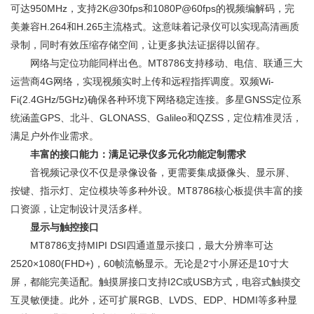
可达950MHz，支持2K@30fps和1080P@60fps的视频编解码，完
美兼容H.264和H.265主流格式。这意味着记录仪可以实现高清画质
录制，同时有效压缩存储空间，让更多执法证据得以留存。
网络与定位功能同样出色。MT8786支持移动、电信、联通三大
运营商4G网络，实现视频实时上传和远程指挥调度。双频Wi-
Fi(2.4GHz/5GHz)确保各种环境下网络稳定连接。多星GNSS定位系
统涵盖GPS、北斗、GLONASS、Galileo和QZSS，定位精准灵活，
满足户外作业需求。
丰富的接口能力：满足记录仪多元化功能定制需求
音视频记录仪不仅是录像设备，更需要集成摄像头、显示屏、
按键、指示灯、定位模块等多种外设。MT8786核心板提供丰富的接
口资源，让定制设计灵活多样。
显示与触控接口
MT8786支持MIPI DSI四通道显示接口，最大分辨率可达
2520×1080(FHD+)，60帧流畅显示。无论是2寸小屏还是10寸大
屏，都能完美适配。触摸屏接口支持I2C或USB方式，电容式触摸交
互灵敏便捷。此外，还可扩展RGB、LVDS、EDP、HDMI等多种显