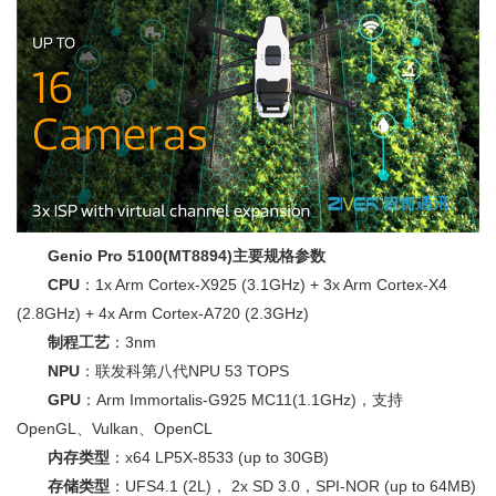
Genio Pro 5100(MT8894)主要规格参数
CPU
：1x Arm Cortex-X925 (3.1GHz) + 3x Arm Cortex-X4
(2.8GHz) + 4x Arm Cortex-A720 (2.3GHz)
制程工艺
：3nm
NPU
：联发科第八代NPU 53 TOPS
GPU
：Arm Immortalis-G925 MC11(1.1GHz)，支持
OpenGL、Vulkan、OpenCL
内存类型
：x64 LP5X-8533 (up to 30GB)
存储类型
：UFS4.1 (2L)， 2x SD 3.0，SPI-NOR (up to 64MB)