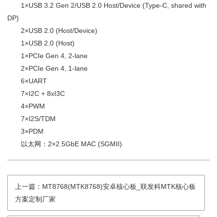
1×USB 3.2 Gen 2/USB 2.0 Host/Device (Type-C, shared with
DP)
2×USB 2.0 (Host/Device)
1×USB 2.0 (Host)
1×PCIe Gen 4, 2-lane
2×PCIe Gen 4, 1-lane
6×UART
7×I2C + 8xI3C
4×PWM
7×I2S/TDM
3×PDM
以太网：2×2.5GbE MAC (SGMII)
上一篇：MT8768(MTK8768)安卓核心板_联发科MTK核心板
方案定制厂家