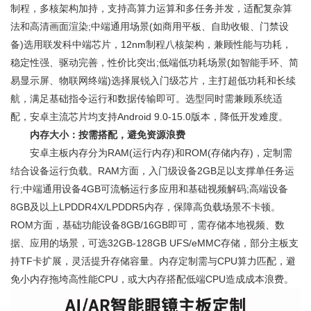
制程，多核架构加持，支持高算力运算和多任务并发，适配复杂算
法和高清画面渲染;中端通用场景(如商用平板、自助收银、门禁设
备)选用联发科中端芯片，12nm制程八核架构，兼顾性能与功耗，
稳定性强、驱动完善，性价比突出;低端低功耗场景(如智能手环、简
易显示屏、物联网终端)选择展锐入门级芯片，主打超低功耗和长续
航，满足基础指令运行和数据传输即可。选型同时需兼顾系统适
配，安卓主流芯片均支持Android 9.0-15.0版本，降低开发难度。
内存大小：按需搭配，避免资源浪费
安卓主板内存分为RAM(运行内存)和ROM(存储内存)，定制需
结合设备运行负载。RAM方面，入门级设备2GB足以支撑单任务运
行;中端通用设备4GB可流畅运行多应用和基础视频解码;高端设备
8GB及以上LPDDR4X/LPDDR5内存，保障高负载场景不卡顿。
ROM方面，基础功能设备8GB/16GB即可，需存储本地视频、数
据、应用的场景，可选32GB-128GB UFS/eMMC存储，部分主板支
持TF卡扩展，灵活提升存储容量。内存定制需与CPU算力匹配，避
免小内存拖垮高性能CPU，或大内存搭配低端CPU造成成本浪费。