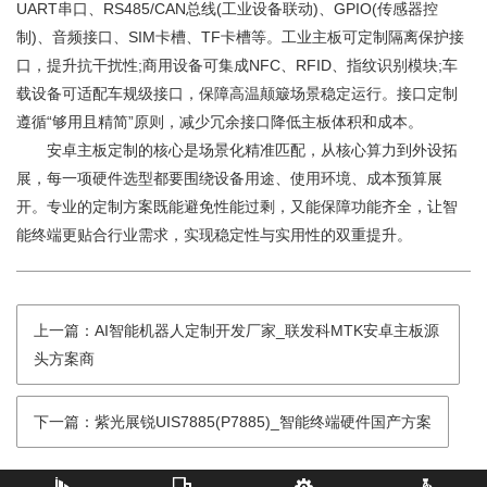
UART串口、RS485/CAN总线(工业设备联动)、GPIO(传感器控
制)、音频接口、SIM卡槽、TF卡槽等。工业主板可定制隔离保护接
口，提升抗干扰性;商用设备可集成NFC、RFID、指纹识别模块;车
载设备可适配车规级接口，保障高温颠簸场景稳定运行。接口定制
遵循“够用且精简”原则，减少冗余接口降低主板体积和成本。
安卓主板定制的核心是场景化精准匹配，从核心算力到外设拓
展，每一项硬件选型都要围绕设备用途、使用环境、成本预算展
开。专业的定制方案既能避免性能过剩，又能保障功能齐全，让智
能终端更贴合行业需求，实现稳定性与实用性的双重提升。
上一篇：AI智能机器人定制开发厂家_联发科MTK安卓主板源
头方案商
下一篇：紫光展锐UIS7885(P7885)_智能终端硬件国产方案