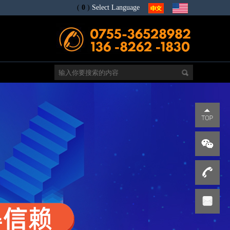
(
0
)
Select Language
电
s