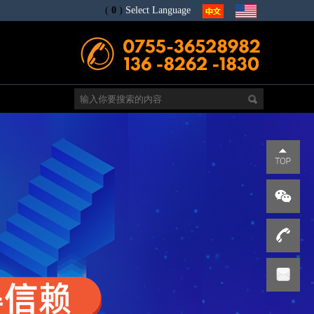
(
0
)
Select Language
电
s