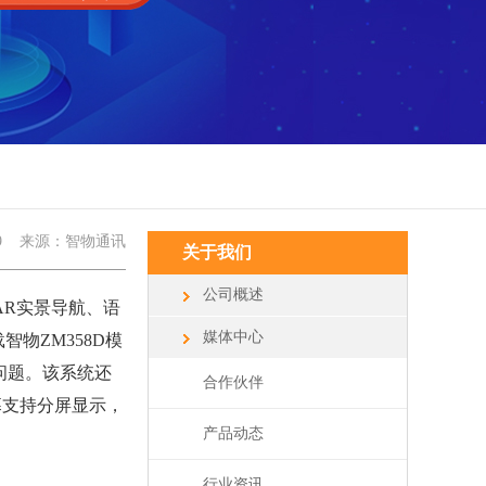
9
来源：智物通讯
关于我们
公司概述
R实景导航、语
媒体中心
物ZM358D模
顿问题。该系统还
合作伙伴
幕支持分屏显示，
产品动态
行业资讯