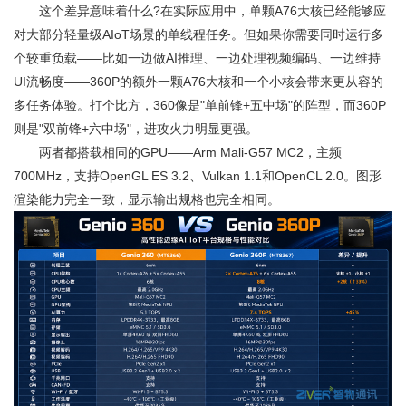
这个差异意味着什么?在实际应用中，单颗A76大核已经能够应
对大部分轻量级AIoT场景的单线程任务。但如果你需要同时运行多
个较重负载——比如一边做AI推理、一边处理视频编码、一边维持
UI流畅度——360P的额外一颗A76大核和一个小核会带来更从容的
多任务体验。打个比方，360像是"单前锋+五中场"的阵型，而360P
则是"双前锋+六中场"，进攻火力明显更强。
两者都搭载相同的GPU——Arm Mali-G57 MC2，主频
700MHz，支持OpenGL ES 3.2、Vulkan 1.1和OpenCL 2.0。图形
渲染能力完全一致，显示输出规格也完全相同。