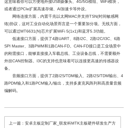
这意味着你可以方便地外接USB摄像头、4G/5G模组、WiFi模块，
或者通过PCIe扩展高速存储、AI加速卡等外设。
网络连接方面，内置千兆以太网MAC并支持TSN(时间敏感网
络)协议，这对工业自动化场景而言是一个重要加分项。无线方面，
可以通过MT6631(N)芯片扩展WiFi 5(1x1)和蓝牙5.3功能。
低速接口方面，提供了4路UART、8路I2C、2路I2C/I3C、6路
SPI Master、3路PWM和1路CAN-FD。CAN-FD接口是工业场景中
的刚需接口，能够直接接入车载总线、工业设备总线，不需要额外
外挂CAN控制器。I3C的支持也意味着可以连接更高速的传感器设
备。
音频接口方面，提供了2路I2S/TDM输入、2路I2S/TDM输出、4
路PDM输入和1路PCM输入/输出，支持多麦克风阵列和高质量音频
编解码。
上一篇：安卓主板定制厂家_联发科MTK主板硬件研发生产方