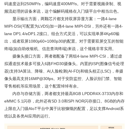
码速度达到250MP/s，编码速度400MP/s。对于需要视频录制、视
频流处理的设备来说，这个编解码规格在入门级平台中相当出色。
显示输出方面，两颗芯片都支持双屏异显方案：一路4-lane
MIPI-DSI(可配置为LVDS)加一路4-lane MIPI-DSI，另外还有一路4-
lane DP1.4/eDP1.2接口。组合方式灵活，可以实现单屏4Kp60输
出，或者双屏1080p60+1080p30的配置。对于需要双屏交互的智能
终端(如自助收银机、信息查询终端)来说，这个规格非常实用。
摄像头接口方面，两者都配备了两组4-lane MIPI-CSI，通过虚
拟通道技术最多可接入6路FHD30摄像头。内置的ISP(图像信号处理
器)支持3A算法、降噪、AI人脸检测(AI-FD)和镜头校正(LSC)，单摄
像头最高支持16MP@30fps。对于安防监控、人脸识别门禁、智能
零售相机等应用场景，这个配置绰绰有余。
内存与存储方面，两者都支持最高8GB LPDDR4X-3733内存和
eMMC 5.1闪存，此外还有SD 3.0和SPI NOR闪存接口。8GB的内存
上限在入门级AIoT平台中属于比较慷慨的配置，足以支撑Android系
统以及各类AI应用的运行。