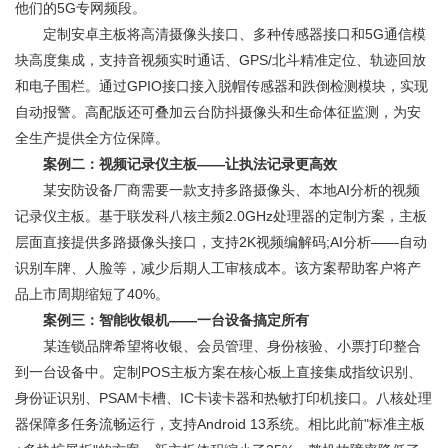
他们的5G专网频段。
定制安卓主板将高清摄像头接口、多种传感器接口和5G通信模
块高度集成，支持音视频实时通话、GPS/北斗精准定位、轨迹回放
和电子围栏。通过GPIO接口接入脱帽传感器和跌倒检测模块，实现
自动报警。高配版还可叠加云台防抖摄像头和生命体征监测，为安
全生产提供全方位保障。
案例二：视频记录仪主板——让执法记录更高效
某安防设备厂商需要一款支持多路摄像头、本地AI分析的视频
记录仪主板。基于联发科八核主频2.0GHz处理器的定制方案，主板
层面直接提供多路摄像头接口，支持2K视频编解码;AI分析——自动
识别车牌、人脸等，减少后期人工审核成本。该方案帮助客户将产
品上市周期缩短了40%。
案例三：智能收银机——一台设备搞定所有
某连锁品牌希望将收银、会员管理、身份核验、小票打印整合
到一台设备中。定制POS主板方案在核心板上直接集成指纹识别、
身份证识别、PSAM卡槽、IC卡读卡器和热敏打印机接口。八核处理
器保障多任务流畅运行，支持Android 13系统。相比此前"标准主板