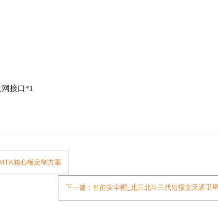
以太网接口*1
发科MTK核心板定制方案
下一篇：智能安全帽_北三北斗三代短报文天通卫