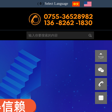
(
0
)
Select Language
电
s