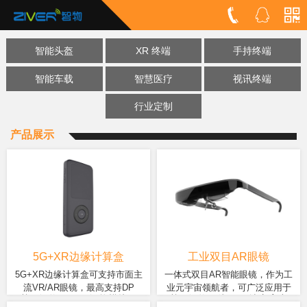
智能头盔
XR 终端
手持终端
智能车载
智慧医疗
视讯终端
行业定制
产品展示
5G+XR边缘计算盒
工业双目AR眼镜
5G+XR边缘计算盒可支持市面主
一体式双目AR智能眼镜，作为工
流VR/AR眼镜，最高支持DP
业元宇宙领航者，可广泛应用于
基于智物无线AR解决方案产
基于智物ZM82A智能模块开
4K@60fps音视频输出，给智能眼
运行巡检、设备检修、远程协