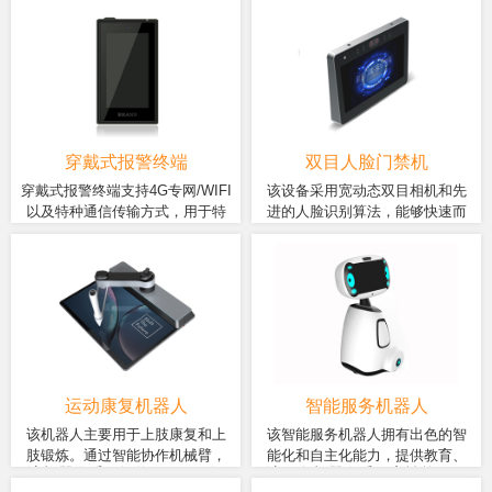
品，采用Sony双目Micro-LED
发，采用国产6nm旗舰芯紫光展
镜供电的同时提供强大AI算力。
助、监造验收、应急管理、AR培
显示屏、内置智能安卓系统，
锐T820处理器，内存方面有
训、数据可视化、AI识别等场
4G/WIFI网络支持，多种传感器
4+64G、6+128G、8+256G多个
景。
和操控方式等。智物5G+AR全
版本可选，7000毫安聚合物锂
栈解决方案，和您一起进入未
电池长久续航。无线连接方面
来工业业务世界 。
支持5G通信、双频WiFi、蓝牙
5.0及定位(北斗/GPS/Glonass)，
交互方面配有多点触控面板和
穿戴式报警终端
双目人脸门禁机
11个自定义按键。双Type-c接口
穿戴式报警终端支持4G专网/WIFI
该设备采用宽动态双目相机和先
支持边充电边使用，优秀的散
以及特种通信传输方式，用于特
进的人脸识别算法，能够快速而
热能力可充分发挥XR 计算盒的
采用MT6761(四核 ARM
基于智物ZM358C智能模块开
种装备领域。
准确地进行身份识别。支持多种
强大性能，安静的沉浸式体验
Cortex-A53 1.3GHz)处理器，
发，搭载了MTK8735四核
开门方式，包括刷脸、访客呼
可让用户在场景中长久畅游。
搭载安卓9.0操作系统，
1.3GHZ处理器。我们采用了低
叫、密码、二维码和手机APP
2G+16G内存，超高速处理，
功耗高性能的AI处理芯片，并
等。通过核对出入人员的信息，
支持VoLTE高清语音通话，具
结合行业先进的人脸识别算
我们可以有效地识别和认证身
备多制式、高性能、低功耗、
法，实现了快速而无感的通行
份，防止无关人员随意进入。同
集成语音/视频/等多媒体功能。
体验。这款双目人脸门禁机将
时，该门禁机具备一定的防水防
为用户提供更安全、更便捷的
尘能力，能够在各种复杂环境下
门禁管理解决方案。
可靠运行。
运动康复机器人
智能服务机器人
该机器人主要用于上肢康复和上
该智能服务机器人拥有出色的智
肢锻炼。通过智能协作机械臂，
能化和自主化能力，提供教育、
该机器人采用智物ZM718B智
该服务机器人采用高性能、低
在锻炼上肢的同时，为中老年人
互动娱乐、时尚定制、健康监