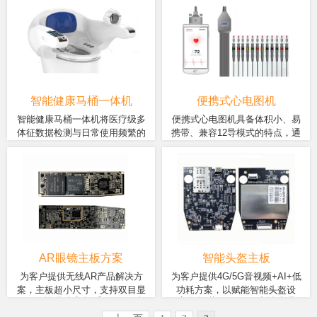
能模块，23.8寸大屏以及多麦
功耗的联发科八核处理器，该
提供交互娱乐体验。主动式交互
测、家庭助手、情绪表达、身份
克风阵列提供人机交互，采用
处理器在机器视觉、人工智
模式，寓“练”于乐，增强上肢康复
识别等功能。
高精度力传感器并结合人工智
能、影音处理等方面都表现强
和运动保健的趣味性，有机结合
能算法，实时智能反馈，辅助
劲，适用于机器人应用开发，
健康监测、疾病预防、社交娱
运动或抗阻运动，都能与用户
同时支持多种类型的视频编解
乐、在线问诊等功能，提升用户
身体状态适配，运动过程做到
码，轻松应对人脸识别、语音
锻炼意愿和生活品质。
因人而异、安全可靠、循序渐
识别等各类算法处理，以及存
进。
储作业路径、运动方式等信
智能健康马桶一体机
便携式心电图机
息。
智能健康马桶一体机将医疗级多
便携式心电图机具备体积小、易
体征数据检测与日常使用频繁的
携带、兼容12导模式的特点，通
基于智物智慧医疗解决方案，
基于智物医疗器械解决方案，
马桶相结合，是一种全新概念的
过与HIS连接实现患者信息共享
采用的ZM358D 智能模块，通
采用ZM358系列模块，采用
产品。非常方便用户在”轻松时
的。采集的心电数据无线发送心
过指纹识别区别不同用户数
MTK八核A53 CPU作为主控芯
刻”同时检测身体体征数据并上传
电判读平台，进行判读、打印及
据，内置医疗级检测模块，可
片，5.5寸IPS触摸式液晶屏幕
到云端，云端AI和签约医生可对
数据存储。对心电异常变化进行
实现血压检测、血氧检测、心
作为人机操作界面，同时具有
用户健康检测数据进行分析、预
实时动态监测预警的辅助性诊断
电检测、体脂检测、体重检
无线通信和大容量存储功能。
警，给出健康改善建议等。
设备，实现了心电图信息网络化
测、体温检测、自动健康检
检定仪的信号发生器通过dds算
管理。
测、手动健康检测、马桶控制
法实现，软件开发基于Android
功能、医疗通便、查询数据等
嵌入式操作系统，通过友好的
AR眼镜主板方案
智能头盔主板
功能。
操作界面能够选择各种标准输
为客户提供无线AR产品解决方
为客户提供4G/5G音视频+AI+低
出波形和相关参数。
案，主板超小尺寸，支持双目显
功耗方案，以赋能智能头盔设
AR智能眼镜主板采用联发科
主板板载 12nm低功耗处理
示，低功耗高速运算，内置安卓
备。
12nm八核低功耗处理器，支持
器、最高4+64GB内存、
系统，赋能AR智能产品。