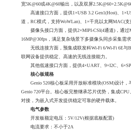
宽5K@60或4K@60输出，以及双屏2.5K@60+2
高速接口方面，提供1×USB 3.2 Gen1(Host)、1×USB 3.2 
道，RC模式，支持WoWLan)、1×千兆以太网MA
摄像头接口方面，提供2×MIPI-CSI(4通道)，通过
16MP@30fps，满足复杂场景下多摄像头同步采集需
无线连接方面，预集成联发科Wi-Fi 6/Wi-Fi 6E与Blue
联网设备提供稳定、高速的无线连接能力。
其他低速接口方面，提供4×UART、9×I2C、6×SP
核心板规格
Genio 520核心板采用开放标准模块(OSM)设计，与Ge
Genio 720平台。核心板完整继承芯片优势，集成
对接，为嵌入式开发提供稳定可靠的硬件载体。
电气参数
开发板额定电压：5V/12V(根据底板配置)
电流要求：不小于2A