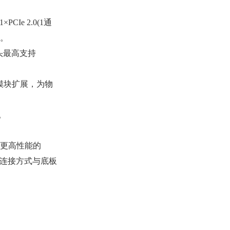
PCIe 2.0(1通
础。
像头最高支持
Cap模块扩展，为物
。
移至更高性能的
孔连接方式与底板