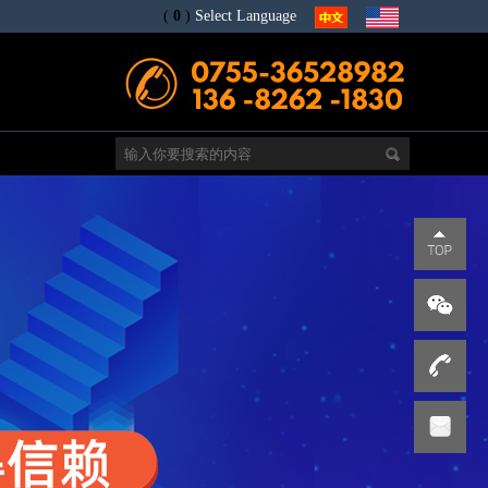
(
0
)
Select Language
电
s