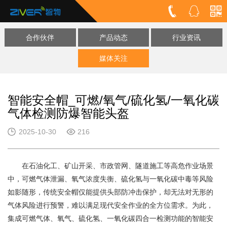
合作伙伴
产品动态
行业资讯
媒体关注
智能安全帽_可燃/氧气/硫化氢/一氧化碳
气体检测防爆智能头盔
2025-10-30
216
在石油化工、矿山开采、市政管网、隧道施工等高危作业场景
中，可燃气体泄漏、氧气浓度失衡、硫化氢与一氧化碳中毒等风险
如影随形，传统安全帽仅能提供头部防冲击保护，却无法对无形的
气体风险进行预警，难以满足现代安全作业的全方位需求。为此，
集成可燃气体、氧气、硫化氢、一氧化碳四合一检测功能的智能安