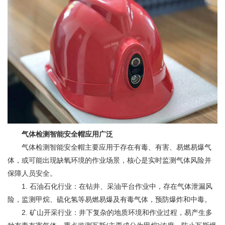
气体检测智能安全帽应用广泛
气体检测智能安全帽主要应用于存在有毒、有害、易燃易爆气
体，或可能出现缺氧环境的作业场景，核心是实时监测气体风险并
保障人员安全。
1. 石油石化行业：在钻井、采油平台作业中，存在气体泄漏风
险，监测甲烷、硫化氢等易燃易爆及有毒气体，预防爆炸和中毒。
2. 矿山开采行业：井下复杂的地质环境和作业过程，易产生多