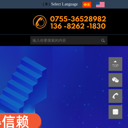
(
0
)
Select Language
电
s