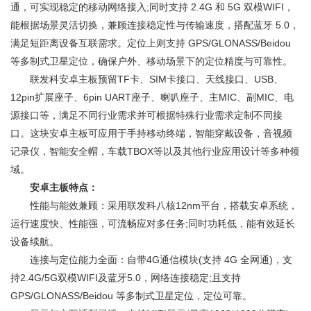
通，可实现稳定的移动网络接入;同时支持 2.4G 和 5G 双模WIFI，
能根据场景灵活切换，兼顾连接稳定性与传输速度，搭配蓝牙 5.0，
满足短距离设备互联需求。定位上则支持 GPS/GLONASS/Beidou
等多制式卫星定位，确保户外、移动场景下的定位精度与可靠性。
联发科安卓主板预留TF卡、SIM卡接口、天线接口、USB、
12pin扩展座子、6pin UART座子、喇叭座子、主MIC、副MIC、电
源接口等，满足不同行业需求并可根据特殊行业需求定制不同接
口。这块安卓主板可应用于手持移动终端，智能穿戴设备，音视频
记录仪，智能安全帽，车载TBOX等以及其他行业应用设计等多种领
域。
安卓主板特点：
性能与能效兼顾：采用联发科八核12nm平台，搭载安卓系统，
运行速度快、性能强，可流畅应对多任务;同时功耗低，能有效延长
设备续航。
连接与定位能力全面：自带4G通信模块(支持 4G 全网通)，支
持2.4G/5G双模WIFI及蓝牙5.0，网络连接稳定;且支持
GPS/GLONASS/Beidou 等多制式卫星定位，定位可靠。